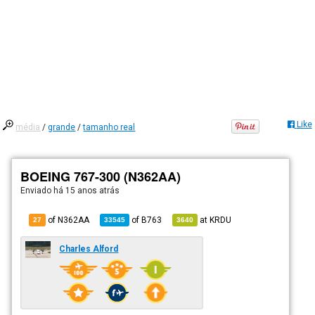
Like
média
/
grande
/
tamanho real
BOEING 767-300 (N362AA)
Enviado há
15 anos atrás
of N362AA
of
B763
at
KRDU
27
33545
3640
Charles Alford