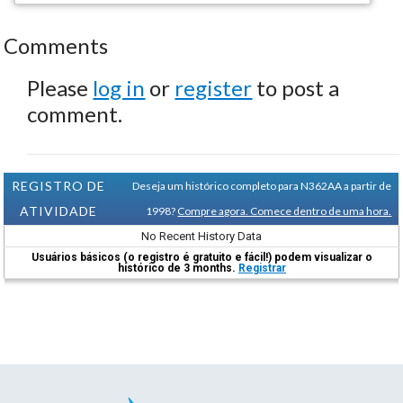
Comments
Please
log in
or
register
to post a
comment.
REGISTRO DE
Deseja um histórico completo para N362AA a partir de
ATIVIDADE
1998?
Compre agora. Comece dentro de uma hora.
No Recent History Data
Usuários básicos (o registro é gratuito e fácil!) podem visualizar o
histórico de 3 months.
Registrar