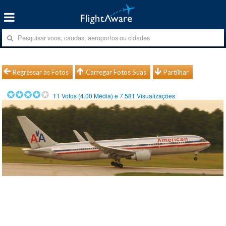
Regressar às Fotos
Carregar Fotos Suas
Partilhar
11
Votos (
4.00
Média) e
7.581
Visualizações