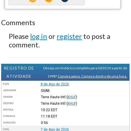
Comments
Please
log in
or
register
to post a
comment.
REGISTRO DE
Deseja um histórico completo para N2011V a partir de
ATIVIDADE
1998?
Compre agora. Comece dentro de uma hora.
8 de Ago de 2026
DATA
SSAB
AERONAVE
Terre Haute Intl
(
KHUF
)
ORIGEM
Terre Haute Intl
(
KHUF
)
DESTINO
10:22
EDT
PARTIDA
11:18
EDT
CHEGADA
0:56
DURAÇÃO
7 de Ago de 2026
DATA