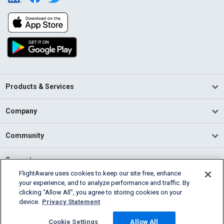
Products & Services
Company
Community
Support
FlightAware uses cookies to keep our site free, enhance
your experience, and to analyze performance and traffic. By
English (USA)
clicking “Allow All”, you agree to storing cookies on your
2026 FlightAware
device.
Privacy Statement
Terms of Use
Privacy
Cookie Settings
Cookie Settings
Allow All