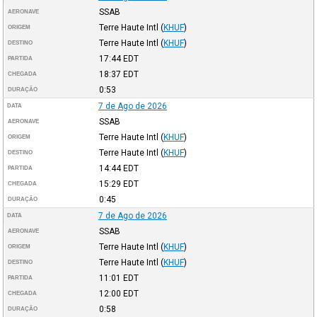
SSAB
AERONAVE
Terre Haute Intl
(
KHUF
)
ORIGEM
Terre Haute Intl
(
KHUF
)
DESTINO
17:44
EDT
PARTIDA
18:37
EDT
CHEGADA
0:53
DURAÇÃO
7 de Ago de 2026
DATA
SSAB
AERONAVE
Terre Haute Intl
(
KHUF
)
ORIGEM
Terre Haute Intl
(
KHUF
)
DESTINO
14:44
EDT
PARTIDA
15:29
EDT
CHEGADA
0:45
DURAÇÃO
7 de Ago de 2026
DATA
SSAB
AERONAVE
Terre Haute Intl
(
KHUF
)
ORIGEM
Terre Haute Intl
(
KHUF
)
DESTINO
11:01
EDT
PARTIDA
12:00
EDT
CHEGADA
0:58
DURAÇÃO