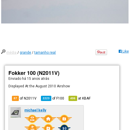
Like
média
/
grande
/
tamanho real
Fokker 100 (N2011V)
Enviado há
15 anos atrás
Displayed At the August 2010 Airshow
of N2011V
of
F100
at
KBAF
87
2223
406
michael kelly