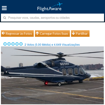
Regressar às Fotos
Carregar Fotos Suas
Partilhar
2
Votos (
5.00
Média) e
4.649
Visualizações