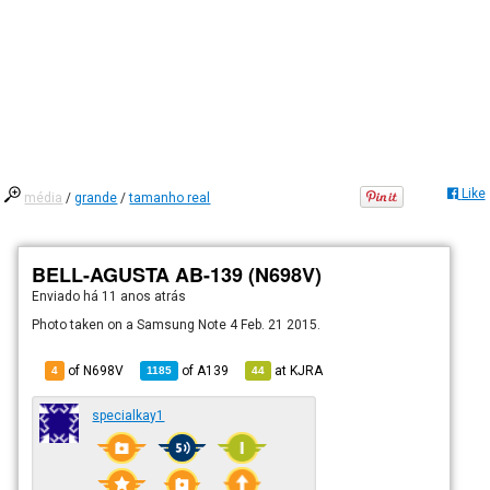
Like
média
/
grande
/
tamanho real
BELL-AGUSTA AB-139 (N698V)
Enviado há
11 anos atrás
Photo taken on a Samsung Note 4 Feb. 21 2015.
of N698V
of
A139
at
KJRA
4
1185
44
specialkay1