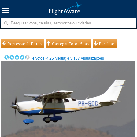
Regressar às Fotos
Carregar Fotos Suas
Partilhar
4
Votos (
4.25
Média) e
3.167
Visualizações