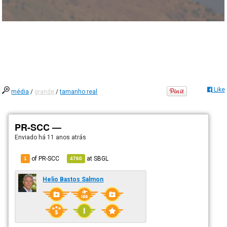
Like
média
/
grande
/
tamanho real
PR-SCC —
Enviado há
11 anos atrás
of PR-SCC
at
SBGL
1
4760
Helio Bastos Salmon