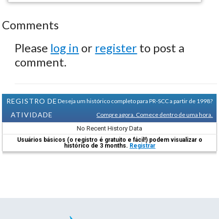
Comments
Please
log in
or
register
to post a
comment.
REGISTRO DE
Deseja um histórico completo para PR-SCC a partir de 1998?
ATIVIDADE
Compre agora. Comece dentro de uma hora.
No Recent History Data
Usuários básicos (o registro é gratuito e fácil!) podem visualizar o
histórico de 3 months.
Registrar