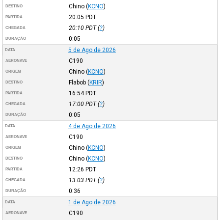
Chino
(
KCNO
)
DESTINO
20:05
PDT
PARTIDA
20:10
PDT
(
?
)
CHEGADA
0:05
DURAÇÃO
5 de Ago de 2026
DATA
C190
AERONAVE
Chino
(
KCNO
)
ORIGEM
Flabob
(
KRIR
)
DESTINO
16:54
PDT
PARTIDA
17:00
PDT
(
?
)
CHEGADA
0:05
DURAÇÃO
4 de Ago de 2026
DATA
C190
AERONAVE
Chino
(
KCNO
)
ORIGEM
Chino
(
KCNO
)
DESTINO
12:26
PDT
PARTIDA
13:03
PDT
(
?
)
CHEGADA
0:36
DURAÇÃO
1 de Ago de 2026
DATA
C190
AERONAVE