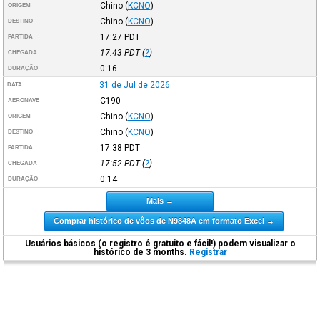
Chino
(
KCNO
)
ORIGEM
Chino
(
KCNO
)
DESTINO
17:27
PDT
PARTIDA
17:43
PDT
(
?
)
CHEGADA
0:16
DURAÇÃO
31 de Jul de 2026
DATA
C190
AERONAVE
Chino
(
KCNO
)
ORIGEM
Chino
(
KCNO
)
DESTINO
17:38
PDT
PARTIDA
17:52
PDT
(
?
)
CHEGADA
0:14
DURAÇÃO
Mais →
Comprar histórico de vôos de N9848A em formato Excel →
Usuários básicos (o registro é gratuito e fácil!) podem visualizar o
histórico de 3 months.
Registrar