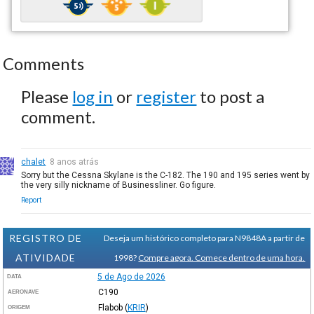
Comments
Please
log in
or
register
to post a
comment.
chalet
8 anos atrás
Sorry but the Cessna Skylane is the C-182. The 190 and 195 series went by
the very silly nickname of Businessliner. Go figure.
Report
REGISTRO DE
Deseja um histórico completo para N9848A a partir de
ATIVIDADE
1998?
Compre agora. Comece dentro de uma hora.
5 de Ago de 2026
DATA
C190
AERONAVE
Flabob
(
KRIR
)
ORIGEM