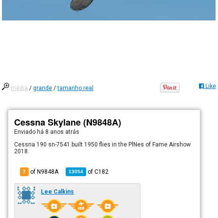
Like
média
/
grande
/
tamanho real
Cessna Skylane (N9848A)
Enviado há
8 anos atrás
Cessna 190 sn-7541 built 1950 flies in the PlNes of Fame Airshow
2018.
of N9848A
of
C182
7
13054
Lee Calkins