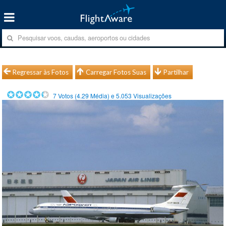
Regressar às Fotos
Carregar Fotos Suas
Partilhar
7
Votos (
4.29
Média) e
5.053
Visualizações