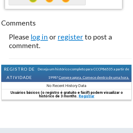
Comments
Please
log in
or
register
to post a
comment.
REGISTRO DE
Deseja um histórico completo para CCCP86535 a partir de
ATIVIDADE
1998?
Compre agora. Comece dentro de uma hora.
No Recent History Data
Usuários básicos (o registro é gratuito e fácil!) podem visualizar o
histórico de 3 months.
Registrar