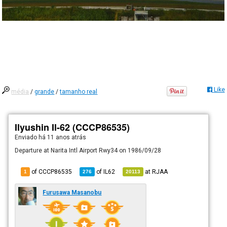
Like
média
/
grande
/
tamanho real
Ilyushin Il-62 (CCCP86535)
Enviado há
11 anos atrás
Departure at Narita Intl Airport Rwy34 on 1986/09/28
of CCCP86535
of
IL62
at
RJAA
1
276
20113
Furusawa Masanobu