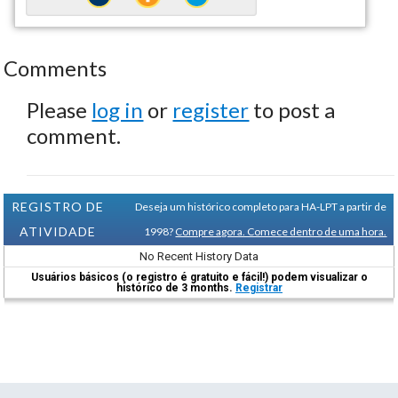
Comments
Please
log in
or
register
to post a
comment.
REGISTRO DE
Deseja um histórico completo para HA-LPT a partir de
ATIVIDADE
1998?
Compre agora. Comece dentro de uma hora.
No Recent History Data
Usuários básicos (o registro é gratuito e fácil!) podem visualizar o
histórico de 3 months.
Registrar