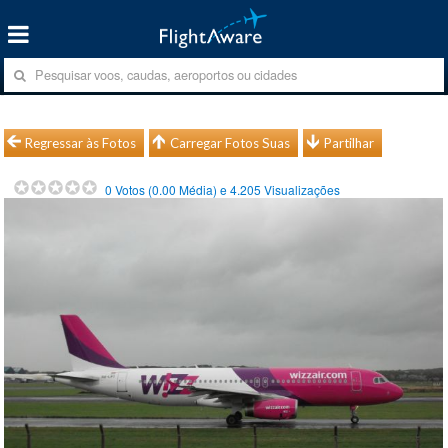
Regressar às Fotos
Carregar Fotos Suas
Partilhar
0
Votos (
0.00
Média) e
4.205
Visualizações