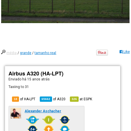
Like
média
/
grande
/
tamanho real
Airbus A320 (HA-LPT)
Enviado há
15 anos atrás
Taxiing to 31
of HA-LPT
of
A320
at
EGPK
18
65662
326
Alexander Aschacher