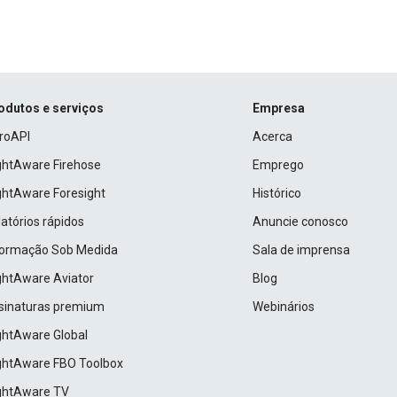
odutos e serviços
Empresa
roAPI
Acerca
ightAware Firehose
Emprego
ightAware Foresight
Histórico
atórios rápidos
Anuncie conosco
formação Sob Medida
Sala de imprensa
ightAware Aviator
Blog
sinaturas premium
Webinários
ightAware Global
ightAware FBO Toolbox
ightAware TV