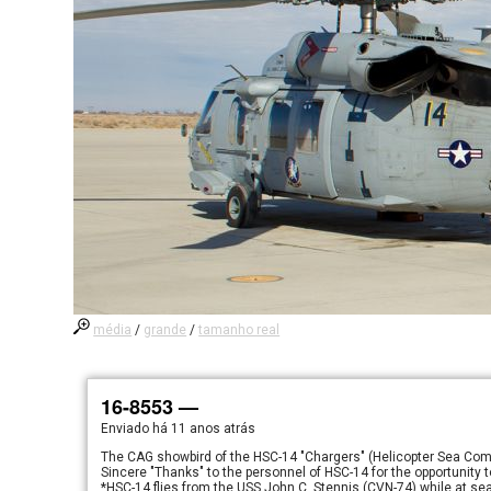
média
/
grande
/
tamanho real
16-8553 —
Enviado há
11 anos atrás
The CAG showbird of the HSC-14 "Chargers" (Helicopter Sea Comb
Sincere "Thanks" to the personnel of HSC-14 for the opportunity t
*HSC-14 flies from the USS John C. Stennis (CVN-74) while at 