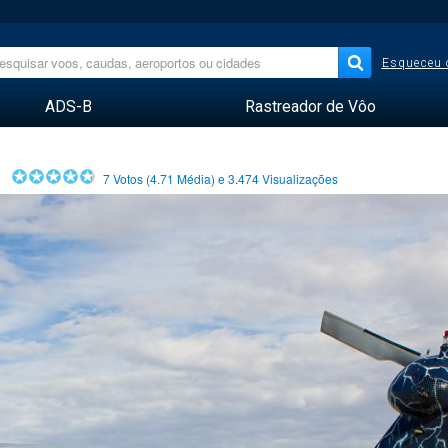
Esqueceu 
ADS-B
Rastreador de Vôo
7
Votos (
4.71
Média) e
3.474
Visualizações