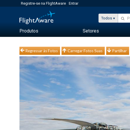
Registre-se na FlightAware
Entrar
Todos
Produtos
Setores
Regressar às Fotos
Carregar Fotos Suas
Partilhar