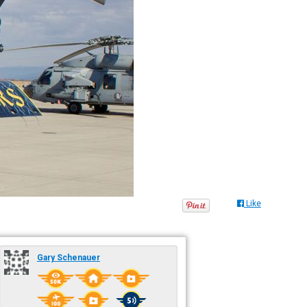
Like
Gary Schenauer