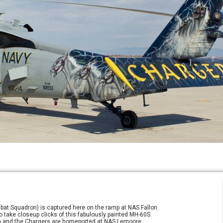
at Squadron) is captured here on the ramp at NAS Fallon.
o take closeup clicks of this fabulously painted MH-60S.
sea and the Chargers are homeported at NAS Lemoore.