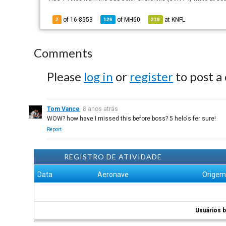
of 16-8553
of
MH60
at
KNFL
2
126
219
Comments
Please
log in
or
register
to post a
Tom Vance
8 anos atrás
WOW? how have I missed this before boss? 5 helo's fer sure!
Report
REGISTRO DE ATIVIDADE
Data
Aeronave
Orige
Usuários b