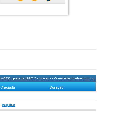
16-8553 a partir de 1998?
Compre agora. Comece dentro de uma hora.
Chegada
Duração
s.
Registrar