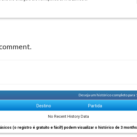
 comment.
Deseja um histórico completo para 
m
Destino
Partida
No Recent History Data
ásicos (o registro é gratuito e fácil!) podem visualizar o histórico de 3 month