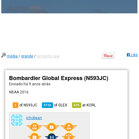
Like
média
/
grande
/
tamanho real
Bombardier Global Express (N593JC)
Enviado há
9 anos atrás
NBAA 2016
of N593JC
of
GLEX
at
KORL
1
5716
676
ichobean