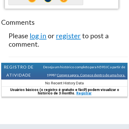
Comments
Please
log in
or
register
to post a
comment.
REGISTRO DE
Deseja um histórico completo para N593JC a partir de
ATIVIDADE
1998?
Compre agora. Comece dentro de uma hora.
No Recent History Data
Usuários básicos (o registro é gratuito e fácil!) podem visualizar o
histórico de 3 months.
Registrar