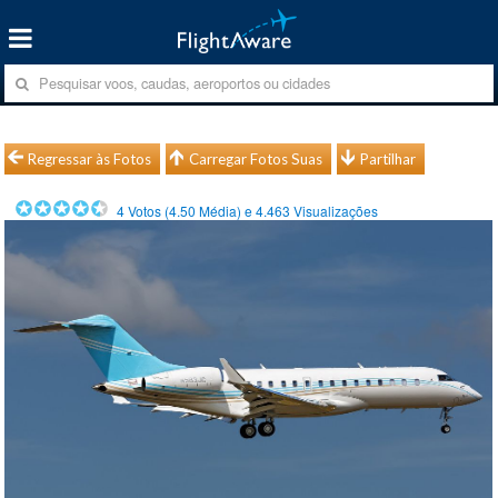
Regressar às Fotos
Carregar Fotos Suas
Partilhar
4
Votos (
4.50
Média) e
4.463
Visualizações