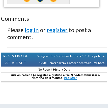
Comments
Please
log in
or
register
to post a
comment.
REGISTRO DE
Deseja um histórico completo para F-GNIH a partir de
ATIVIDADE
1998?
Compre agora. Comece dentro de uma hora.
No Recent History Data
Usuários básicos (o registro é gratuito e fácil!) podem visualizar o
histórico de 3 months.
Registrar