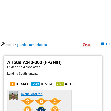
Like
média
/
grande
/
tamanho real
Airbus A340-300 (F-GNIH)
Enviado há
4 anos atrás
Landing South runway.
of F-GNIH
of
A343
at
LFPG
5
6618
3777
michel charron