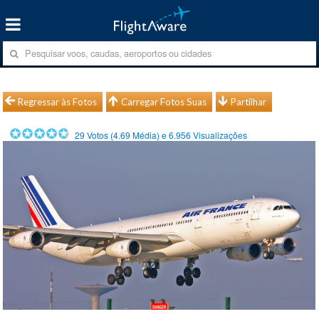
Regressar às Fotos
Carregar Fotos Suas
Partilhar
29
Votos (
4.69
Média) e
6.956
Visualizações