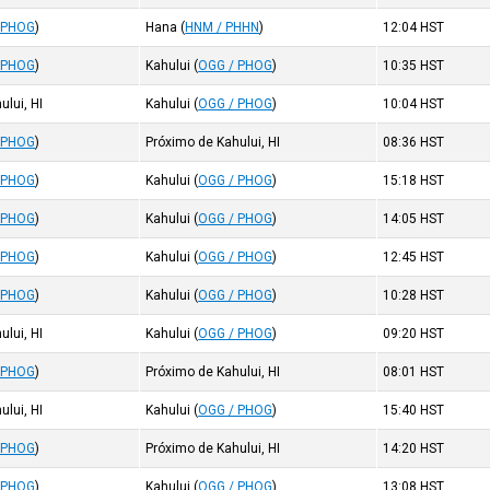
 PHOG
)
Hana
(
HNM / PHHN
)
12:04
HST
 PHOG
)
Kahului
(
OGG / PHOG
)
10:35
HST
ului, HI
Kahului
(
OGG / PHOG
)
10:04
HST
 PHOG
)
Próximo de Kahului, HI
08:36
HST
 PHOG
)
Kahului
(
OGG / PHOG
)
15:18
HST
 PHOG
)
Kahului
(
OGG / PHOG
)
14:05
HST
 PHOG
)
Kahului
(
OGG / PHOG
)
12:45
HST
 PHOG
)
Kahului
(
OGG / PHOG
)
10:28
HST
ului, HI
Kahului
(
OGG / PHOG
)
09:20
HST
 PHOG
)
Próximo de Kahului, HI
08:01
HST
ului, HI
Kahului
(
OGG / PHOG
)
15:40
HST
 PHOG
)
Próximo de Kahului, HI
14:20
HST
 PHOG
)
Kahului
(
OGG / PHOG
)
13:08
HST