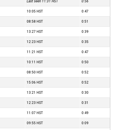
Last seen 11:31
HST
0:56
10:05
HST
0:47
08:58
HST
0:51
13:27
HST
0:39
12:23
HST
0:35
11:21
HST
0:47
10:11
HST
0:50
08:50
HST
0:52
15:06
HST
0:52
13:21
HST
0:30
12:23
HST
0:31
11:07
HST
0:49
09:55
HST
0:09