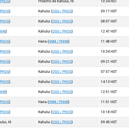
 PHOG
)
Próximo de Kahului, HI
10:34
HST
 PHOG
)
Kahului
(
OGG / PHOG
)
09:17
HST
 PHOG
)
Kahului
(
OGG / PHOG
)
08:07
HST
HHN
)
Kahului
(
OGG / PHOG
)
12:47
HST
 PHOG
)
Hana
(
HNM / PHHN
)
11:48
HST
 PHOG
)
Kahului
(
OGG / PHOG
)
10:34
HST
 PHOG
)
Kahului
(
OGG / PHOG
)
09:21
HST
 PHOG
)
Kahului
(
OGG / PHOG
)
07:57
HST
 PHOG
)
Kahului
(
OGG / PHOG
)
14:13
HST
HHN
)
Kahului
(
OGG / PHOG
)
12:51
HST
 PHOG
)
Hana
(
HNM / PHHN
)
11:51
HST
 PHOG
)
Kahului
(
OGG / PHOG
)
10:18
HST
ului, HI
Kahului
(
OGG / PHOG
)
09:45
HST