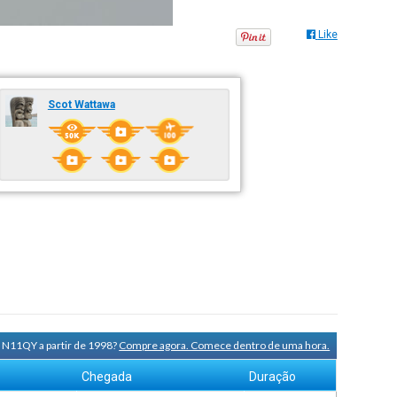
Like
Scot Wattawa
 N11QY a partir de 1998?
Compre agora. Comece dentro de uma hora.
Chegada
Duração