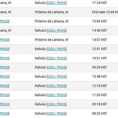
aina, HI
Kahului
(
OGG / PHOG
)
17:24
HST
aina, HI
Próximo de Lahaina, HI
First seen 15:44
H
 PHOG
)
Próximo de Lahaina, HI
15:06
HST
aina, HI
Kahului
(
OGG / PHOG
)
14:40
HST
 PHOG
)
Próximo de Lahaina, HI
14:07
HST
 PHOG
)
Kahului
(
OGG / PHOG
)
12:01
HST
 PHOG
)
Kahului
(
OGG / PHOG
)
10:51
HST
 PHOG
)
Kahului
(
OGG / PHOG
)
09:29
HST
 PHOG
)
Kahului
(
OGG / PHOG
)
13:48
HST
 PHOG
)
Kahului
(
OGG / PHOG
)
12:10
HST
 PHOG
)
Kahului
(
OGG / PHOG
)
11:03
HST
 PHOG
)
Kahului
(
OGG / PHOG
)
09:18
HST
 PHOG
)
Kahului
(
OGG / PHOG
)
08:02
HST