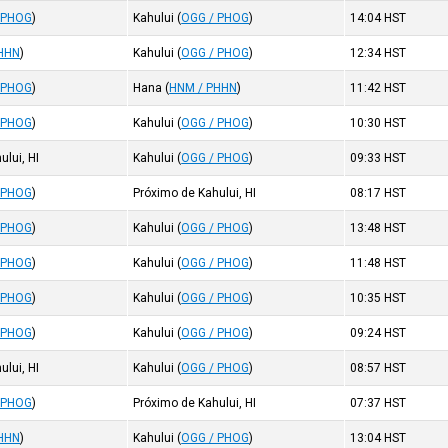
 PHOG
)
Kahului
(
OGG / PHOG
)
14:04
HST
HHN
)
Kahului
(
OGG / PHOG
)
12:34
HST
 PHOG
)
Hana
(
HNM / PHHN
)
11:42
HST
 PHOG
)
Kahului
(
OGG / PHOG
)
10:30
HST
ului, HI
Kahului
(
OGG / PHOG
)
09:33
HST
 PHOG
)
Próximo de Kahului, HI
08:17
HST
 PHOG
)
Kahului
(
OGG / PHOG
)
13:48
HST
 PHOG
)
Kahului
(
OGG / PHOG
)
11:48
HST
 PHOG
)
Kahului
(
OGG / PHOG
)
10:35
HST
 PHOG
)
Kahului
(
OGG / PHOG
)
09:24
HST
ului, HI
Kahului
(
OGG / PHOG
)
08:57
HST
 PHOG
)
Próximo de Kahului, HI
07:37
HST
HHN
)
Kahului
(
OGG / PHOG
)
13:04
HST