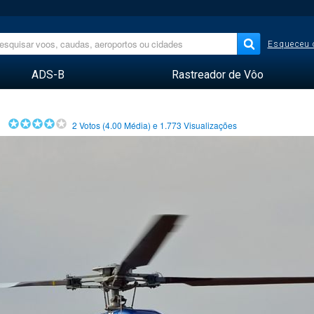
Esqueceu 
ADS-B
Rastreador de Vôo
2
Votos (
4.00
Média) e
1.773
Visualizações