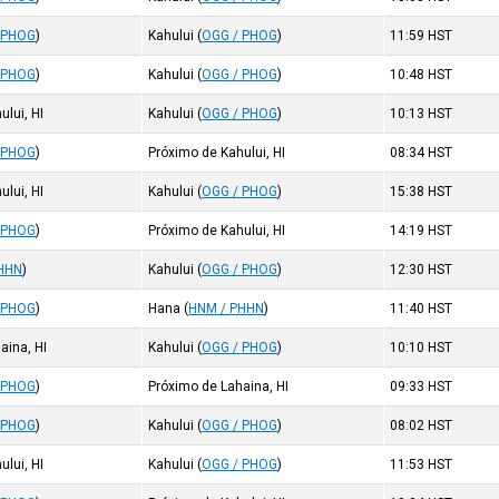
 PHOG
)
Kahului
(
OGG / PHOG
)
11:59
HST
 PHOG
)
Kahului
(
OGG / PHOG
)
10:48
HST
ului, HI
Kahului
(
OGG / PHOG
)
10:13
HST
 PHOG
)
Próximo de Kahului, HI
08:34
HST
ului, HI
Kahului
(
OGG / PHOG
)
15:38
HST
 PHOG
)
Próximo de Kahului, HI
14:19
HST
HHN
)
Kahului
(
OGG / PHOG
)
12:30
HST
 PHOG
)
Hana
(
HNM / PHHN
)
11:40
HST
aina, HI
Kahului
(
OGG / PHOG
)
10:10
HST
 PHOG
)
Próximo de Lahaina, HI
09:33
HST
 PHOG
)
Kahului
(
OGG / PHOG
)
08:02
HST
ului, HI
Kahului
(
OGG / PHOG
)
11:53
HST