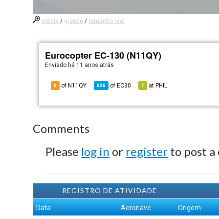
média
/
grande
/
tamanho real
Eurocopter EC-130 (N11QY)
Enviado há
11 anos atrás
of N11QY
of
EC30
at
PHIL
6
626
7
Comments
Please
log in
or
register
to post a
REGISTRO DE ATIVIDADE
Data
Aeronave
Origem