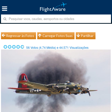
Regressar às Fotos
Carregar Fotos Suas
Partilhar
56
Votos (
4.74
Média) e
44.571
Visualizações