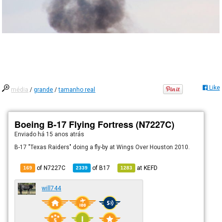
Like
média
/
grande
/
tamanho real
Boeing B-17 Flying Fortress (N7227C)
Enviado há
15 anos atrás
B-17 "Texas Raiders" doing a fly-by at Wings Over Houston 2010.
of N7227C
of
B17
at
KEFD
169
2339
1283
will744