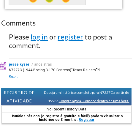
Comments
Please
log in
or
register
to post a
comment.
jesse kyzer
7 anos atrás
N7227C (1944 Boeing B-17G Fortress)"Texas Raiders"??
Report
REGISTRO DE
Deseja um histórico completo para N7227C a partir de
ATIVIDADE
1998?
Compre agora. Comece dentro de uma hora.
No Recent History Data
Usuários básicos (o registro é gratuito e fácil!) podem visualizar o
histórico de 3 months.
Registrar