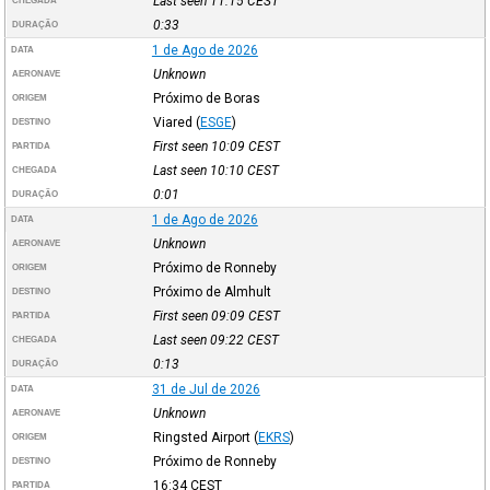
Last seen 11:15
CEST
CHEGADA
0:33
DURAÇÃO
1 de Ago de 2026
DATA
Unknown
AERONAVE
Próximo de Boras
ORIGEM
Viared
(
ESGE
)
DESTINO
First seen 10:09
CEST
PARTIDA
Last seen 10:10
CEST
CHEGADA
0:01
DURAÇÃO
1 de Ago de 2026
DATA
Unknown
AERONAVE
Próximo de Ronneby
ORIGEM
Próximo de Almhult
DESTINO
First seen 09:09
CEST
PARTIDA
Last seen 09:22
CEST
CHEGADA
0:13
DURAÇÃO
31 de Jul de 2026
DATA
Unknown
AERONAVE
Ringsted Airport
(
EKRS
)
ORIGEM
Próximo de Ronneby
DESTINO
16:34
CEST
PARTIDA