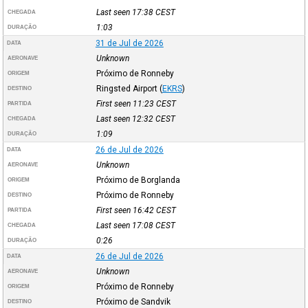
Last seen 17:38
CEST
CHEGADA
1:03
DURAÇÃO
31 de Jul de 2026
DATA
Unknown
AERONAVE
Próximo de Ronneby
ORIGEM
Ringsted Airport
(
EKRS
)
DESTINO
First seen 11:23
CEST
PARTIDA
Last seen 12:32
CEST
CHEGADA
1:09
DURAÇÃO
26 de Jul de 2026
DATA
Unknown
AERONAVE
Próximo de Borglanda
ORIGEM
Próximo de Ronneby
DESTINO
First seen 16:42
CEST
PARTIDA
Last seen 17:08
CEST
CHEGADA
0:26
DURAÇÃO
26 de Jul de 2026
DATA
Unknown
AERONAVE
Próximo de Ronneby
ORIGEM
Próximo de Sandvik
DESTINO