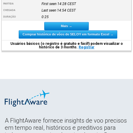
First seen 14:28
CEST
PARTIDA
Last seen 14:54
CEST
CHEGADA
0:25
DURAÇÃO
Mais →
Comprar histórico de vôos de SELOY em formato Excel →
Usuários básicos (o registro é gratuito e fácil!) podem visualizar o
histórico de 3 months.
Registrar
A FlightAware fornece insights de voo precisos
em tempo real, históricos e preditivos para