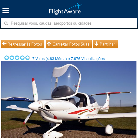
Regressar às Fotos
Carregar Fotos Suas
Partilhar
7
Votos (
4.83
Média) e
7.676
Visualizações