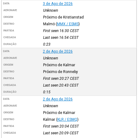
3 de Ago de 2026
DATA
Unknown
AERONAVE
Próximo de Kristianstad
ORIGEM
Malmö
(
MMX / ESMS
)
DESTINO
First seen 16:30
CEST
PARTIDA
Last seen 16:54
CEST
CHEGADA
0:23
DURAÇÃO
2 de Ago de 2026
DATA
Unknown
AERONAVE
Próximo de Kalmar
ORIGEM
Próximo de Ronneby
DESTINO
First seen 20:27
CEST
PARTIDA
Last seen 20:43
CEST
CHEGADA
0:15
DURAÇÃO
2 de Ago de 2026
DATA
Unknown
AERONAVE
Próximo de Kalmar
ORIGEM
Kalmar
(
KLR / ESMQ
)
DESTINO
First seen 20:04
CEST
PARTIDA
Last seen 20:09
CEST
CHEGADA