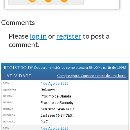
Comments
Please
log in
or
register
to post a
comment.
REGISTRO DE
Deseja um histórico completo para SE-LOY a partir de 1998?
ATIVIDADE
Compre agora. Comece dentro de uma hora.
4 de Ago de 2026
DATA
Unknown
AERONAVE
Próximo de Olanda
ORIGEM
Próximo de Ronneby
DESTINO
First seen 14:46
CEST
PARTIDA
Last seen 15:34
CEST
CHEGADA
0:47
DURAÇÃO
4 de Ago de 2026
DATA