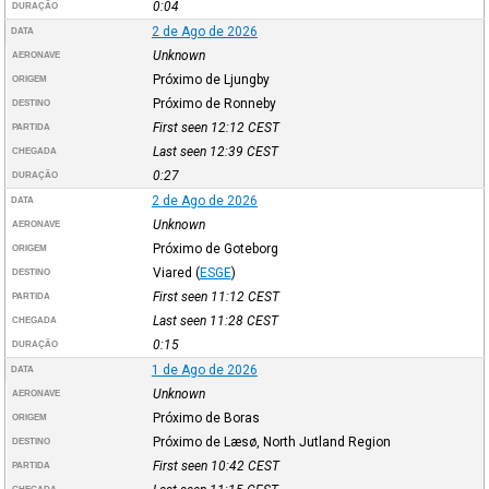
0:04
DURAÇÃO
2 de Ago de 2026
DATA
Unknown
AERONAVE
Próximo de Ljungby
ORIGEM
Próximo de Ronneby
DESTINO
First seen 12:12
CEST
PARTIDA
Last seen 12:39
CEST
CHEGADA
0:27
DURAÇÃO
2 de Ago de 2026
DATA
Unknown
AERONAVE
Próximo de Goteborg
ORIGEM
Viared
(
ESGE
)
DESTINO
First seen 11:12
CEST
PARTIDA
Last seen 11:28
CEST
CHEGADA
0:15
DURAÇÃO
1 de Ago de 2026
DATA
Unknown
AERONAVE
Próximo de Boras
ORIGEM
Próximo de Læsø, North Jutland Region
DESTINO
First seen 10:42
CEST
PARTIDA