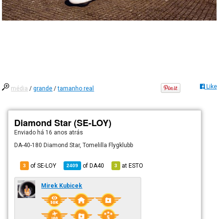
Like
média
/
grande
/
tamanho real
Diamond Star (SE-LOY)
Enviado há
16 anos atrás
DA-40-180 Diamond Star, Tomelilla Flygklubb
of SE-LOY
of
DA40
at
ESTO
3
2409
3
Mirek Kubicek