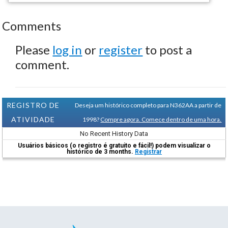
Comments
Please
log in
or
register
to post a
comment.
REGISTRO DE
Deseja um histórico completo para N362AA a partir de
ATIVIDADE
1998?
Compre agora. Comece dentro de uma hora.
No Recent History Data
Usuários básicos (o registro é gratuito e fácil!) podem visualizar o
histórico de 3 months.
Registrar