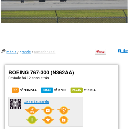
Like
média
/
grande
/
tamanho real
BOEING 767-300 (N362AA)
Enviado há
12 anos atrás
of N362AA
of
B763
at
KMIA
27
33545
25745
Jose Lauzardo