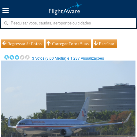
Regressar às Fotos
Carregar Fotos Suas
Partilhar
3
Votos (
3.00
Média) e
1.237
Visualizações