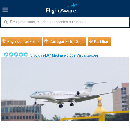
Regressar às Fotos
Carregar Fotos Suas
Partilhar
3
Votos (
4.67
Média) e
6.009
Visualizações