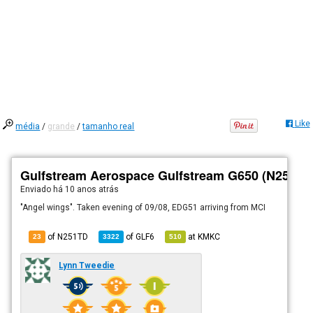
Like
média
/
grande
/
tamanho real
Gulfstream Aerospace Gulfstream G650 (N251TD
Enviado há
10 anos atrás
"Angel wings". Taken evening of 09/08, EDG51 arriving from MCI
of N251TD
of
GLF6
at
KMKC
23
3322
510
Lynn Tweedie