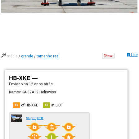
Like
média
/
grande
/
tamanho real
HB-XKE —
Enviado há
12 anos atrás
Kamov KA-32A12 Heliswiss
of HB-XKE
at
LIDT
16
42
superpern