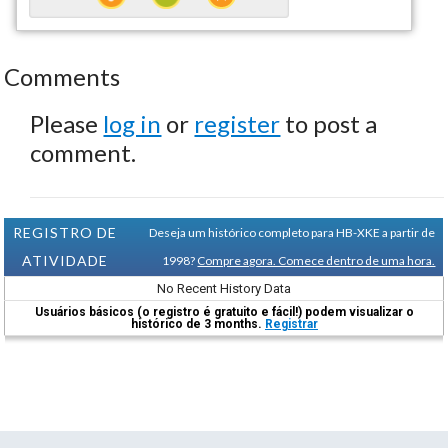
Comments
Please
log in
or
register
to post a
comment.
REGISTRO DE
Deseja um histórico completo para HB-XKE a partir de
ATIVIDADE
1998?
Compre agora. Comece dentro de uma hora.
No Recent History Data
Usuários básicos (o registro é gratuito e fácil!) podem visualizar o
histórico de 3 months.
Registrar