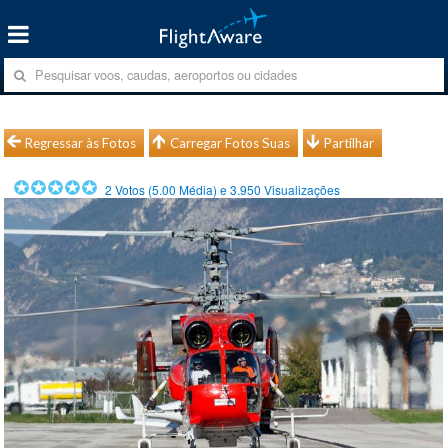
Regressar às Fotos
Carregar Fotos Suas
Partilhar
2
Votos (
5.00
Média) e
3.950
Visualizações