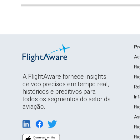
Pr
Ae
Fl
A FlightAware fornece insights
Fl
de voo precisos em tempo real,
Rel
históricos e preditivos para
In
todos os segmentos do setor da
aviação.
Fl
As
Fl
Fl