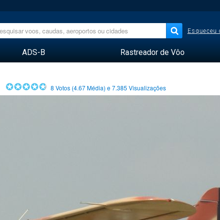
Esqueceu 
ADS-B
Rastreador de Vôo
8
Votos (
4.67
Média) e
7.385
Visualizações