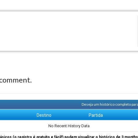
 comment.
Deseja um histórico completo par
m
Destino
Partida
No Recent History Data
ásicos (o registro é gratuito e fácil!) podem visualizar o histórico de 3 month