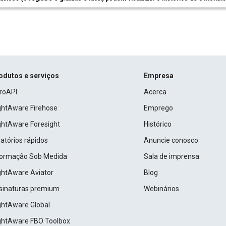
odutos e serviços
Empresa
roAPI
Acerca
ightAware Firehose
Emprego
ightAware Foresight
Histórico
atórios rápidos
Anuncie conosco
formação Sob Medida
Sala de imprensa
ightAware Aviator
Blog
sinaturas premium
Webinários
ightAware Global
ightAware FBO Toolbox