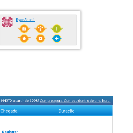
RyanShort1
a N45TX a partir de 1998?
Compre agora. Comece dentro de uma hora.
Chegada
Duração
s.
Registrar