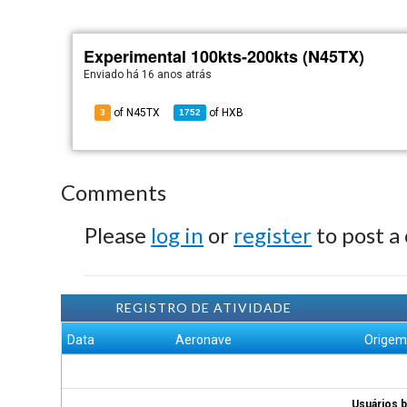
Experimental 100kts-200kts (N45TX)
Enviado há
16 anos atrás
of N45TX
of
HXB
3
1752
Comments
Please
log in
or
register
to post a
REGISTRO DE ATIVIDADE
Data
Aeronave
Orige
Usuários b