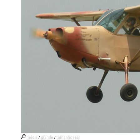
média
/
grande
/
tamanho real