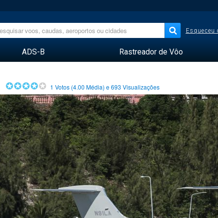
Esqueceu 
ADS-B
Rastreador de Vôo
1
Votos (
4.00
Média) e
693
Visualizações