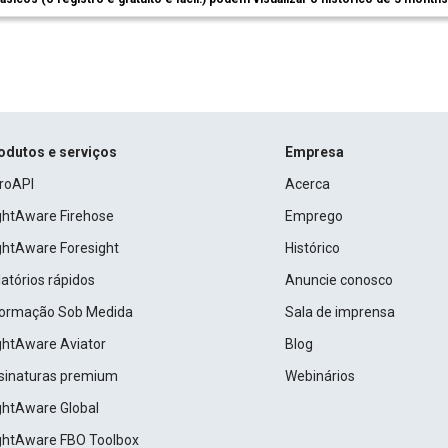
odutos e serviços
Empresa
roAPI
Acerca
ightAware Firehose
Emprego
ightAware Foresight
Histórico
atórios rápidos
Anuncie conosco
formação Sob Medida
Sala de imprensa
ightAware Aviator
Blog
sinaturas premium
Webinários
ightAware Global
ightAware FBO Toolbox