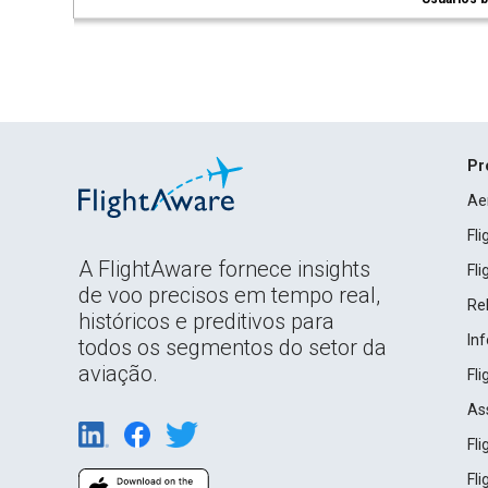
Pr
Ae
Fl
A FlightAware fornece insights
Fl
de voo precisos em tempo real,
Rel
históricos e preditivos para
In
todos os segmentos do setor da
aviação.
Fl
As
Fl
Fl