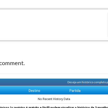
 comment.
Deseja um histórico completo p
m
Destino
Partida
No Recent History Data
ásicos (o registro é gratuito e fácil!) podem visualizar o histórico de 3 month