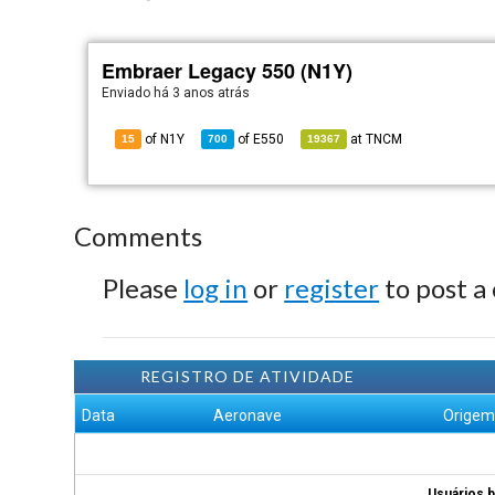
Embraer Legacy 550 (N1Y)
Enviado há
3 anos atrás
of N1Y
of
E550
at
TNCM
15
700
19367
Comments
Please
log in
or
register
to post a
REGISTRO DE ATIVIDADE
Data
Aeronave
Orige
Usuários b