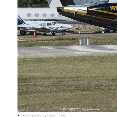
média
/
grande
/
tamanho real