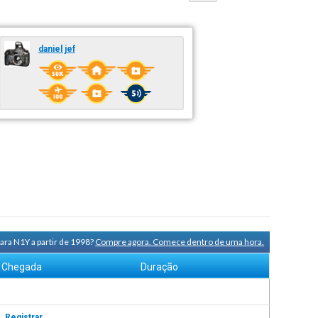
daniel jef
ara N1Y a partir de 1998?
Compre agora. Comece dentro de uma hora.
Chegada
Duração
s.
Registrar