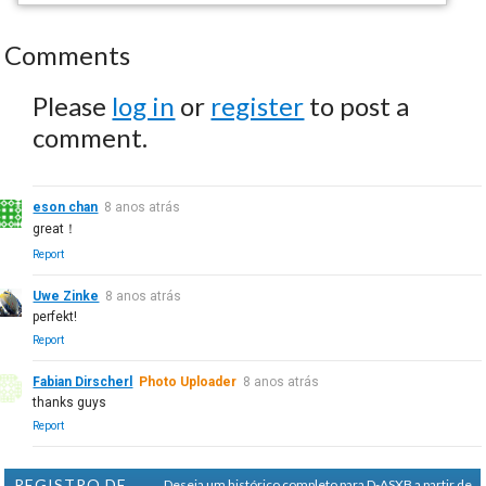
Comments
Please
log in
or
register
to post a
comment.
eson chan
8 anos atrás
great！
Report
Uwe Zinke
8 anos atrás
perfekt!
Report
Fabian Dirscherl
Photo Uploader
8 anos atrás
thanks guys
Report
REGISTRO DE
Deseja um histórico completo para D-ASXB a partir de