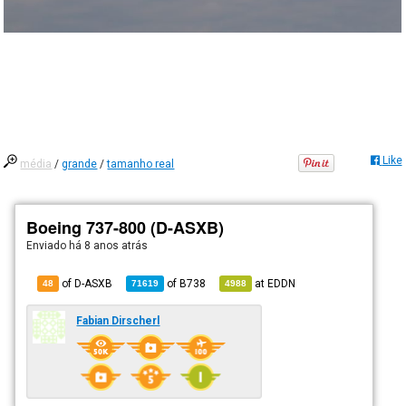
Like
média
/
grande
/
tamanho real
Boeing 737-800 (D-ASXB)
Enviado há
8 anos atrás
of D-ASXB
of
B738
at
EDDN
48
71619
4988
Fabian Dirscherl