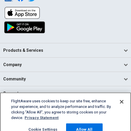
Products & Services
Company
Community
Support
FlightAware uses cookies to keep our site free, enhance
your experience, and to analyze performance and traffic. By
English (USA)
clicking “Allow All”, you agree to storing cookies on your
2026 FlightAware
device.
Privacy Statement
Terms of Use
Privacy
Cookie Settings
Cookie Settings
Allow All