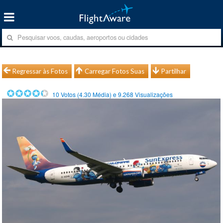
Regressar às Fotos
Carregar Fotos Suas
Partilhar
10
Votos (
4.30
Média) e
9.268
Visualizações