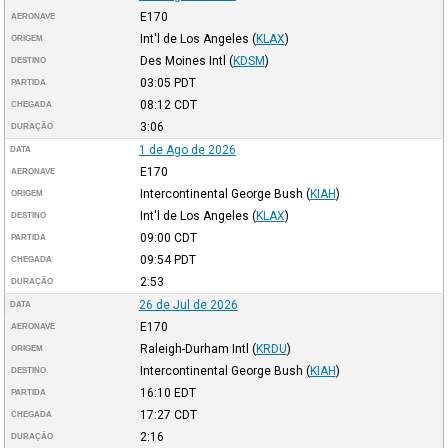
E170
AERONAVE
Int'l de Los Angeles
(
KLAX
)
ORIGEM
Des Moines Intl
(
KDSM
)
DESTINO
03:05
PDT
PARTIDA
08:12
CDT
CHEGADA
3:06
DURAÇÃO
1 de Ago de 2026
DATA
E170
AERONAVE
Intercontinental George Bush
(
KIAH
)
ORIGEM
Int'l de Los Angeles
(
KLAX
)
DESTINO
09:00
CDT
PARTIDA
09:54
PDT
CHEGADA
2:53
DURAÇÃO
26 de Jul de 2026
DATA
E170
AERONAVE
Raleigh-Durham Intl
(
KRDU
)
ORIGEM
Intercontinental George Bush
(
KIAH
)
DESTINO
16:10
EDT
PARTIDA
17:27
CDT
CHEGADA
2:16
DURAÇÃO