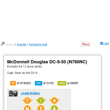
Like
média
/
grande
/
tamanho real
McDonnell Douglas DC-9-50 (N780NC)
Enviado há
12 anos atrás
Capt. Seat on the DC-9.
of N780NC
of
DC95
at
KMSP
39
300
2383
Jonah Robles