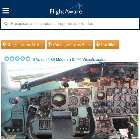
Regressar às Fotos
Carregar Fotos Suas
Partilhar
5
Votos (
4.80
Média) e
8.176
Visualizações