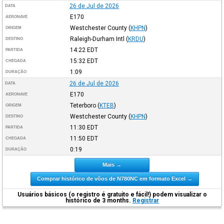
26 de Jul de 2026
DATA
E170
AERONAVE
Westchester County
(
KHPN
)
ORIGEM
Raleigh-Durham Intl
(
KRDU
)
DESTINO
14:22
EDT
PARTIDA
15:32
EDT
CHEGADA
1:09
DURAÇÃO
26 de Jul de 2026
DATA
E170
AERONAVE
Teterboro
(
KTEB
)
ORIGEM
Westchester County
(
KHPN
)
DESTINO
11:30
EDT
PARTIDA
11:50
EDT
CHEGADA
0:19
DURAÇÃO
Mais →
Comprar histórico de vôos de N780NC em formato Excel →
Usuários básicos (o registro é gratuito e fácil!) podem visualizar o
histórico de 3 months.
Registrar