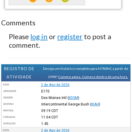
Comments
Please
log in
or
register
to post a
comment.
REGISTRO DE
Deseja um histórico completo para N780NC a partir de
ATIVIDADE
1998?
Compre agora. Comece dentro de uma hora.
2 de Ago de 2026
DATA
E170
AERONAVE
Des Moines Intl
(
KDSM
)
ORIGEM
Intercontinental George Bush
(
KIAH
)
DESTINO
09:19
CDT
PARTIDA
11:04
CDT
CHEGADA
1:45
DURAÇÃO
2 de Ago de 2026
DATA