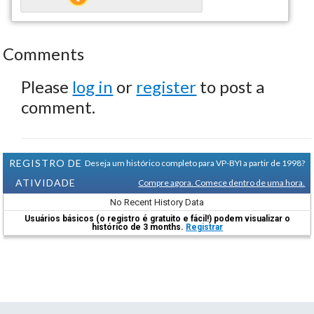
Comments
Please
log in
or
register
to post a
comment.
REGISTRO DE
Deseja um histórico completo para VP-BYI a partir de 1998?
ATIVIDADE
Compre agora. Comece dentro de uma hora.
No Recent History Data
Usuários básicos (o registro é gratuito e fácil!) podem visualizar o
histórico de 3 months.
Registrar