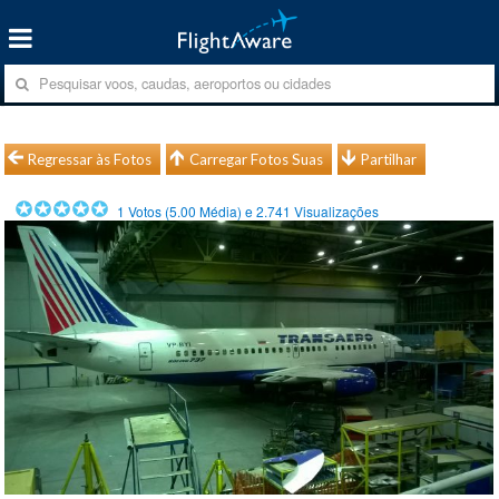
Regressar às Fotos
Carregar Fotos Suas
Partilhar
1
Votos (
5.00
Média) e
2.741
Visualizações