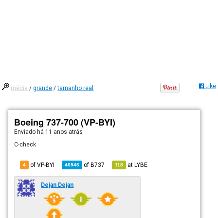
Like
média
/
grande
/
tamanho real
Boeing 737-700 (VP-BYI)
Enviado há
11 anos atrás
C-check
of VP-BYI
of
B737
at
LYBE
4
46946
118
Dejan Dejan