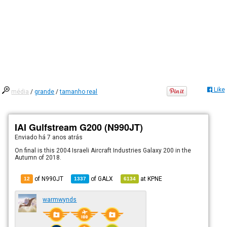
Like
média
/
grande
/
tamanho real
IAI Gulfstream G200 (N990JT)
Enviado há
7 anos atrás
On final is this 2004 Israeli Aircraft Industries Galaxy 200 in the
Autumn of 2018.
of N990JT
of
GALX
at
KPNE
12
1337
6134
warmwynds