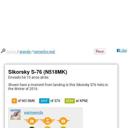
Like
média
/
grande
/
tamanho real
Sikorsky S-76 (N518MK)
Enviado há
10 anos atrás
Shown here a moment from landing is this Sikorsky S76 Helo in
the Winter of 2016.
of N518MK
of
S76
at
KPNE
8
1017
6134
warmwynds