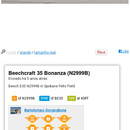
Like
média
/
grande
/
tamanho real
Beechcraft 35 Bonanza (N2999B)
Enviado há
5 anos atrás
Beech E35 N2999B in Spokane Felts Field
of N2999B
of
BE35
at
KSFF
1
5702
229
Bartolomeo Gorgoglione