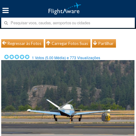
Regressar às Fotos
Carregar Fotos Suas
Partilhar
1
Votos (
5.00
Média) e
773
Visualizações