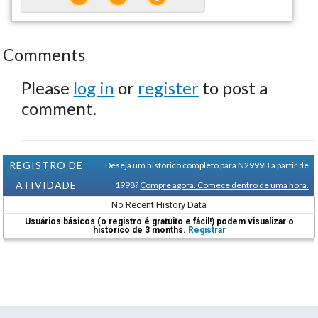
Comments
Please
log in
or
register
to post a
comment.
REGISTRO DE
Deseja um histórico completo para N2999B a partir de
ATIVIDADE
1998?
Compre agora. Comece dentro de uma hora.
No Recent History Data
Usuários básicos (o registro é gratuito e fácil!) podem visualizar o
histórico de 3 months.
Registrar