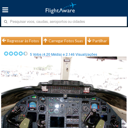
Regressar às Fotos
Carregar Fotos Suas
Partilhar
5
Votos (
4.20
Média) e
2.146
Visualizações