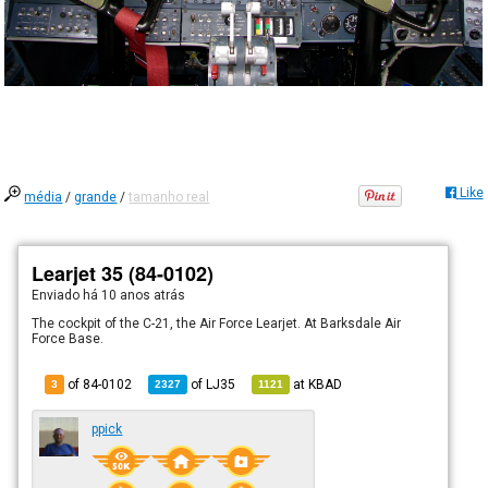
Like
média
/
grande
/
tamanho real
Learjet 35 (84-0102)
Enviado há
10 anos atrás
The cockpit of the C-21, the Air Force Learjet. At Barksdale Air
Force Base.
of 84-0102
of
LJ35
at
KBAD
3
2327
1121
ppick