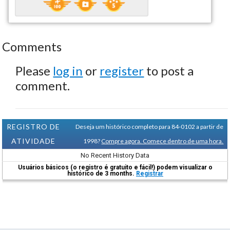
Comments
Please
log in
or
register
to post a
comment.
REGISTRO DE
Deseja um histórico completo para 84-0102 a partir de
ATIVIDADE
1998?
Compre agora. Comece dentro de uma hora.
No Recent History Data
Usuários básicos (o registro é gratuito e fácil!) podem visualizar o
histórico de 3 months.
Registrar