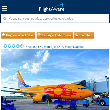
Regressar às Fotos
Carregar Fotos Suas
Partilhar
4
Votos (
4.50
Média) e
1.439
Visualizações