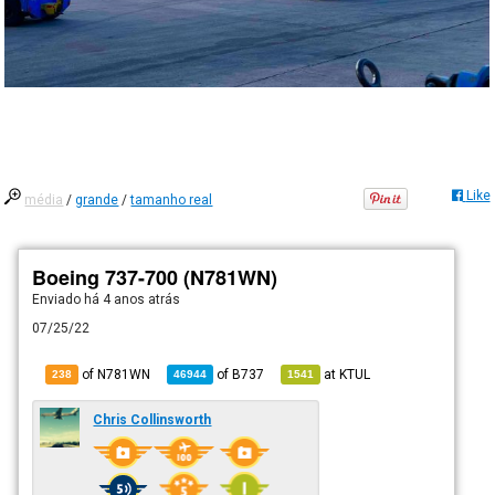
Like
média
/
grande
/
tamanho real
Boeing 737-700 (N781WN)
Enviado há
4 anos atrás
07/25/22
of N781WN
of
B737
at
KTUL
238
46944
1541
Chris Collinsworth