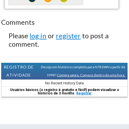
Comments
Please
log in
or
register
to post a
comment.
REGISTRO DE
Deseja um histórico completo para N781WN a partir de
ATIVIDADE
1998?
Compre agora. Comece dentro de uma hora.
No Recent History Data
Usuários básicos (o registro é gratuito e fácil!) podem visualizar o
histórico de 3 months.
Registrar