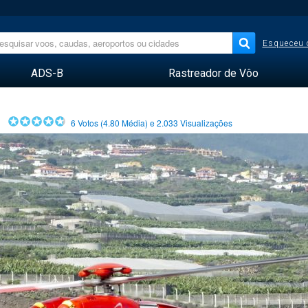
Esqueceu 
ADS-B
Rastreador de Vôo
6
Votos (
4.80
Média) e
2.033
Visualizações