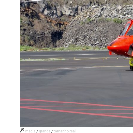
média
/
grande
/
tamanho real