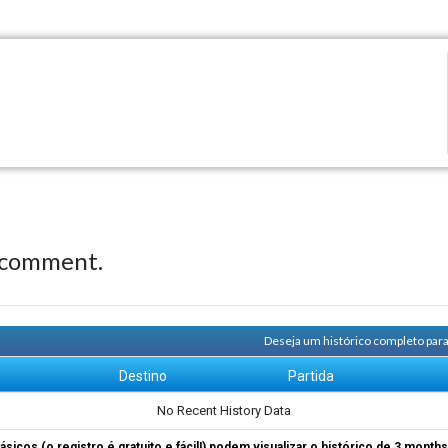
 comment.
Deseja um histórico completo para
m
Destino
Partida
No Recent History Data
ásicos (o registro é gratuito e fácil!) podem visualizar o histórico de 3 month