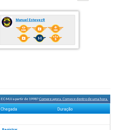
Manuel EstevezR
 EC-MJJ a partir de 1998?
Compre agora. Comece dentro de uma hora.
Chegada
Duração
s.
Registrar