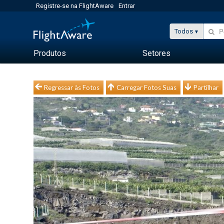
Registre-se na FlightAware
Entrar
Todos
Produtos
Setores
Regressar às Fotos
Carregar Fotos Suas
Partilhar