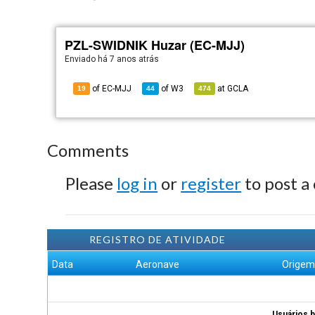
PZL-SWIDNIK Huzar (EC-MJJ)
Enviado há
7 anos atrás
of EC-MJJ
of
W3
at
GCLA
19
44
474
Comments
Please
log in
or
register
to post a
REGISTRO DE ATIVIDADE
Data
Aeronave
Orige
Usuários b