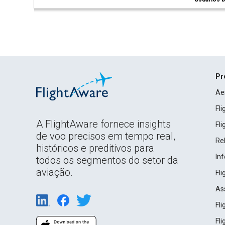
Pr
Ae
Fl
A FlightAware fornece insights
Fl
de voo precisos em tempo real,
Rel
históricos e preditivos para
In
todos os segmentos do setor da
aviação.
Fl
As
Fl
Fl