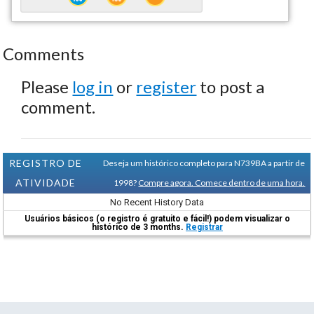
Comments
Please
log in
or
register
to post a
comment.
REGISTRO DE
Deseja um histórico completo para N739BA a partir de
ATIVIDADE
1998?
Compre agora. Comece dentro de uma hora.
No Recent History Data
Usuários básicos (o registro é gratuito e fácil!) podem visualizar o
histórico de 3 months.
Registrar