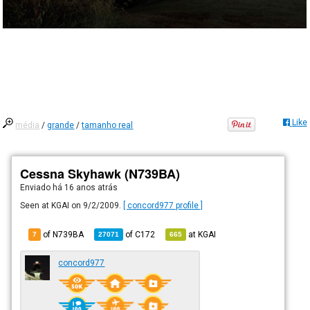
Like
média
/
grande
/
tamanho real
Cessna Skyhawk (N739BA)
Enviado há
16 anos atrás
Seen at KGAI on 9/2/2009.
[ concord977 profile ]
of N739BA
of
C172
at
KGAI
7
27071
665
concord977