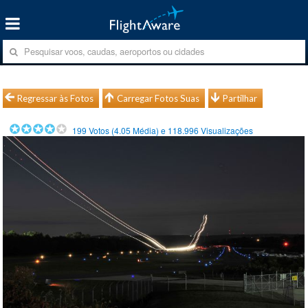
Regressar às Fotos
Carregar Fotos Suas
Partilhar
199
Votos (
4.05
Média) e
118.996
Visualizações