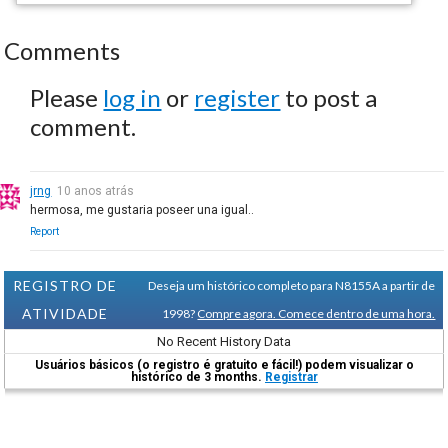
Comments
Please
log in
or
register
to post a
comment.
jrng
10 anos atrás
hermosa, me gustaria poseer una igual..
Report
REGISTRO DE
Deseja um histórico completo para N8155A a partir de
ATIVIDADE
1998?
Compre agora. Comece dentro de uma hora.
No Recent History Data
Usuários básicos (o registro é gratuito e fácil!) podem visualizar o
histórico de 3 months.
Registrar