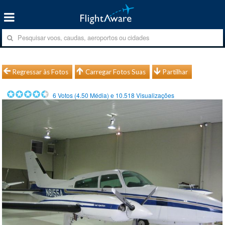
Regressar às Fotos
Carregar Fotos Suas
Partilhar
6
Votos (
4.50
Média) e
10.518
Visualizações