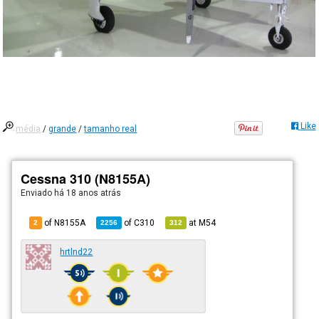
Like
média
/
grande
/
tamanho real
Cessna 310 (N8155A)
Enviado há
18 anos atrás
of N8155A
of
C310
at
M54
2
2256
312
hrtlnd22