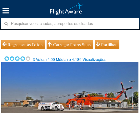
Regressar às Fotos
Carregar Fotos Suas
Partilhar
3
Votos (
4.00
Média) e
4.189
Visualizações