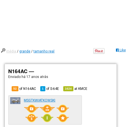
Like
média
/
grande
/
tamanho real
N164AC —
Enviado há
17 anos atrás
of N164AC
of
S-64E
at
KMCE
52
1
1624
MSGTKWIATKOWSKI