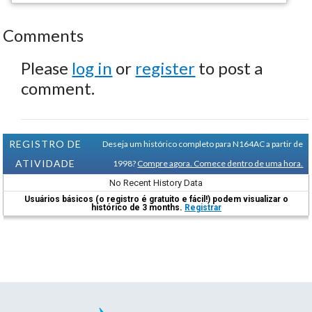
Comments
Please
log in
or
register
to post a
comment.
REGISTRO DE
Deseja um histórico completo para N164AC a partir de
ATIVIDADE
1998?
Compre agora. Comece dentro de uma hora.
No Recent History Data
Usuários básicos (o registro é gratuito e fácil!) podem visualizar o
histórico de 3 months.
Registrar