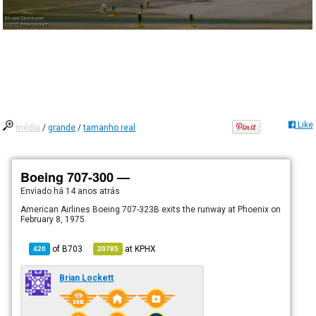
Like
média
/
grande
/
tamanho real
Boeing 707-300 —
Enviado há
14 anos atrás
American Airlines Boeing 707-323B exits the runway at Phoenix on
February 8, 1975.
of
B703
at
KPHX
420
20785
Brian Lockett