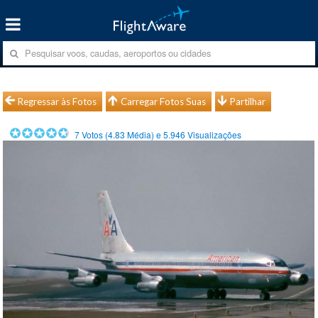
Regressar às Fotos
Carregar Fotos Suas
Partilhar
7
Votos (
4.83
Média) e
5.946
Visualizações