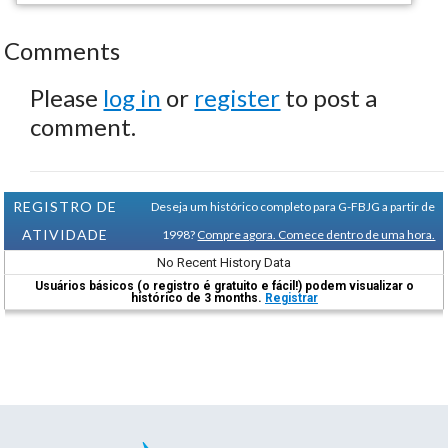
Comments
Please
log in
or
register
to post a
comment.
REGISTRO DE
Deseja um histórico completo para G-FBJG a partir de
ATIVIDADE
1998?
Compre agora. Comece dentro de uma hora.
No Recent History Data
Usuários básicos (o registro é gratuito e fácil!) podem visualizar o
histórico de 3 months.
Registrar