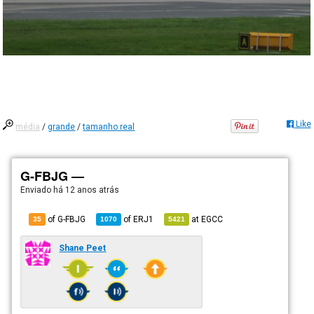
Like
média
/
grande
/
tamanho real
G-FBJG —
Enviado há
12 anos atrás
of G-FBJG
of
ERJ1
at
EGCC
35
1070
5421
Shane Peet