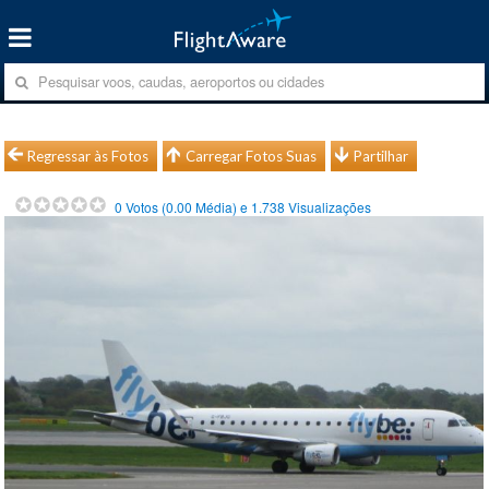
Regressar às Fotos
Carregar Fotos Suas
Partilhar
0
Votos (
0.00
Média) e
1.738
Visualizações