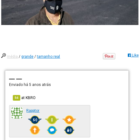
Like
média
/
grande
/
tamanho real
— —
Enviado há
5 anos atrás
at
KBRO
54
Rapptor