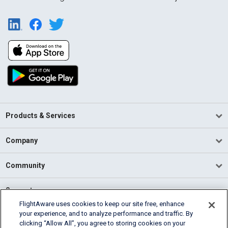
Products & Services
Company
Community
Support
FlightAware uses cookies to keep our site free, enhance
your experience, and to analyze performance and traffic. By
English (USA)
clicking “Allow All”, you agree to storing cookies on your
2026 FlightAware