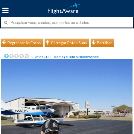
Regressar às Fotos
Carregar Fotos Suas
Partilhar
2
Votos (
1.00
Média) e
800
Visualizações