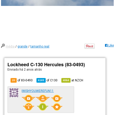
Like
média
/
grande
/
tamanho real
Lockheed C-130 Hercules (83-0493)
Enviado há
2 anos atrás
of 83-0493
of
C130
at
NZCH
20
6165
4064
IWISHYOUWEREFUN11