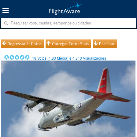
Regressar às Fotos
Carregar Fotos Suas
Partilhar
18
Votos (
4.83
Média) e
4.843
Visualizações