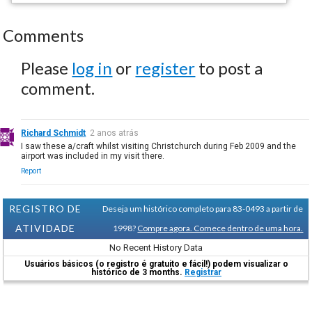
Comments
Please
log in
or
register
to post a
comment.
Richard Schmidt
2 anos atrás
I saw these a/craft whilst visiting Christchurch during Feb 2009 and the
airport was included in my visit there.
Report
REGISTRO DE
Deseja um histórico completo para 83-0493 a partir de
ATIVIDADE
1998?
Compre agora. Comece dentro de uma hora.
No Recent History Data
Usuários básicos (o registro é gratuito e fácil!) podem visualizar o
histórico de 3 months.
Registrar