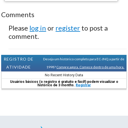
Comments
Please
log in
or
register
to post a
comment.
REGISTRO DE
Deseja um histórico completo para EC-JNQ a partir de
ATIVIDADE
1998?
Compre agora. Comece dentro de uma hora.
No Recent History Data
Usuários básicos (o registro é gratuito e fácil!) podem visualizar o
histórico de 3 months.
Registrar