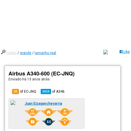
Like
média
/
grande
/
tamanho real
Airbus A340-600 (EC-JNQ)
Enviado há
13 anos atrás
of EC-JNQ
of
A346
35
3915
Juan Eizagaechevarria