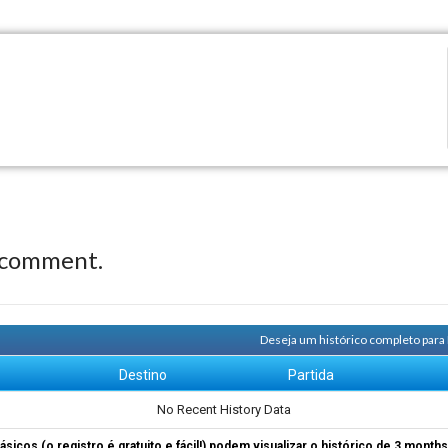
 comment.
Deseja um histórico completo para
m
Destino
Partida
No Recent History Data
ásicos (o registro é gratuito e fácil!) podem visualizar o histórico de 3 month