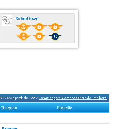
Richard Hazel
 N495AJ a partir de 1998?
Compre agora. Comece dentro de uma hora.
Chegada
Duração
s.
Registrar