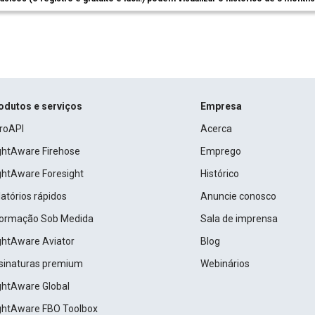
odutos e serviços
Empresa
roAPI
Acerca
ightAware Firehose
Emprego
ightAware Foresight
Histórico
atórios rápidos
Anuncie conosco
formação Sob Medida
Sala de imprensa
ightAware Aviator
Blog
sinaturas premium
Webinários
ightAware Global
ightAware FBO Toolbox