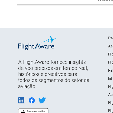
Pr
Ae
Fl
A FlightAware fornece insights
Fl
de voo precisos em tempo real,
Rel
históricos e preditivos para
In
todos os segmentos do setor da
aviação.
Fl
As
Fl
Fl