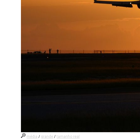
média
/
grande
/
tamanho real