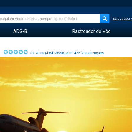
Esqueceu 
ADS-B
Rastreador de Vôo
37
Votos (
4.84
Média) e
22.476
Visualizações