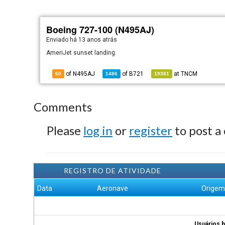
Boeing 727-100 (N495AJ)
Enviado há
13 anos atrás
AmeriJet sunset landing.
of N495AJ
of
B721
at
TNCM
60
1486
19381
Comments
Please
log in
or
register
to post a
REGISTRO DE ATIVIDADE
Data
Aeronave
Orige
Usuários b