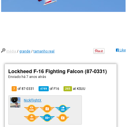
Like
média
/
grande
/
tamanho real
Lockheed F-16 Fighting Falcon (87-0331)
Enviado há
7 anos atrás
of 87-0331
of
F16
at
KSUU
7
4789
265
NickFlightX