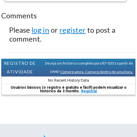
Comments
Please
log in
or
register
to post a
comment.
REGISTRO DE
Deseja um histórico completo para 87-0331 a partir de
ATIVIDADE
1998?
Compre agora. Comece dentro de uma hora.
No Recent History Data
Usuários básicos (o registro é gratuito e fácil!) podem visualizar o
histórico de 3 months.
Registrar