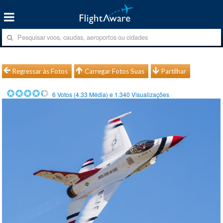
Regressar às Fotos
Carregar Fotos Suas
Partilhar
6
Votos (
4.33
Média) e
1.340
Visualizações