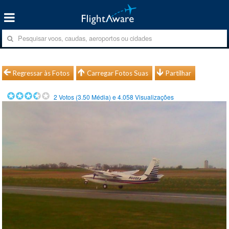
Regressar às Fotos
Carregar Fotos Suas
Partilhar
2
Votos (
3.50
Média) e
4.058
Visualizações