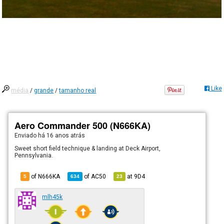
Like
média
/
grande
/
tamanho real
Aero Commander 500 (N666KA)
Enviado há
16 anos atrás
Sweet short field technique & landing at Deck Airport,
Pennsylvania.
of N666KA
of
AC50
at
9D4
5
634
23
mlh45k