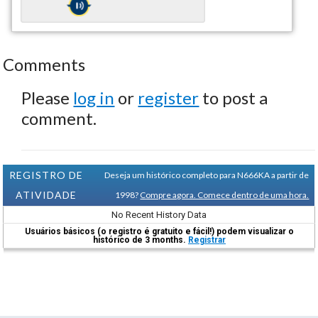
Comments
Please
log in
or
register
to post a
comment.
REGISTRO DE
Deseja um histórico completo para N666KA a partir de
ATIVIDADE
1998?
Compre agora. Comece dentro de uma hora.
No Recent History Data
Usuários básicos (o registro é gratuito e fácil!) podem visualizar o
histórico de 3 months.
Registrar