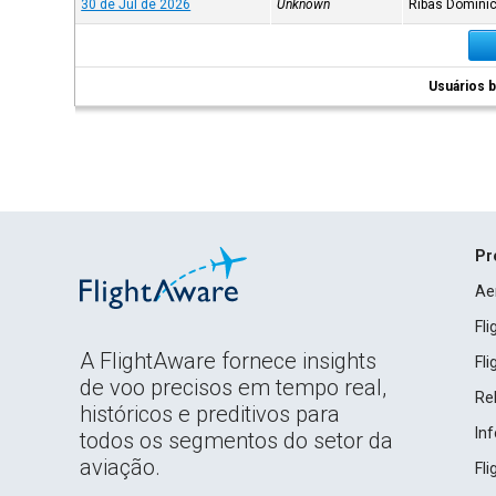
30 de Jul de 2026
Unknown
Ribas Domini
Usuários b
Pr
Ae
Fl
A FlightAware fornece insights
Fl
de voo precisos em tempo real,
Rel
históricos e preditivos para
In
todos os segmentos do setor da
aviação.
Fl