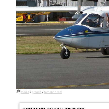
média
/
grande
/
tamanho real