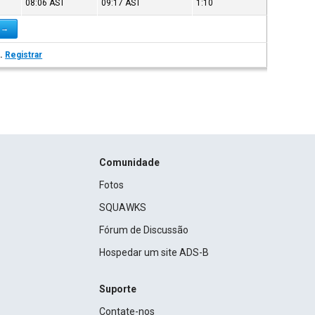
08:06
AST
09:17
AST
1:10
l →
s.
Registrar
Comunidade
Fotos
SQUAWKS
Fórum de Discussão
Hospedar um site ADS-B
Suporte
Contate-nos