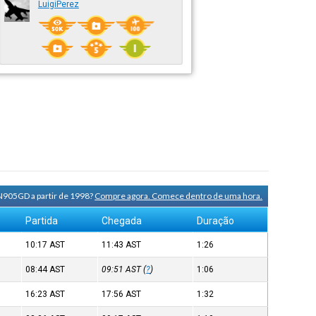
LuigiPerez
N905GD a partir de 1998?
Compre agora. Comece dentro de uma hora.
Partida
Chegada
Duração
10:17
AST
11:43
AST
1:26
08:44
AST
09:51
AST
(
?
)
1:06
16:23
AST
17:56
AST
1:32