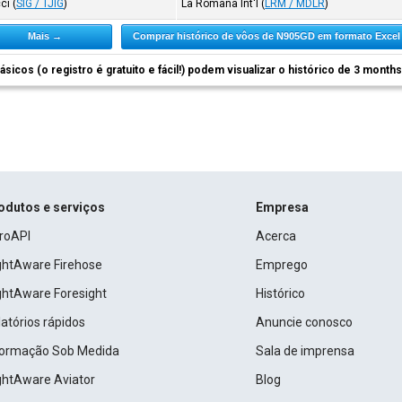
cci
(
SIG / TJIG
)
La Romana Int'l
(
LRM / MDLR
)
Mais →
Comprar histórico de vôos de N905GD em formato Exce
ásicos (o registro é gratuito e fácil!) podem visualizar o histórico de 3 month
odutos e serviços
Empresa
roAPI
Acerca
ightAware Firehose
Emprego
ightAware Foresight
Histórico
atórios rápidos
Anuncie conosco
formação Sob Medida
Sala de imprensa
ightAware Aviator
Blog