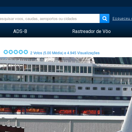
Esqueceu 
ADS-B
Rastreador de Vôo
2
Votos (
5.00
Média) e
4.945
Visualizações