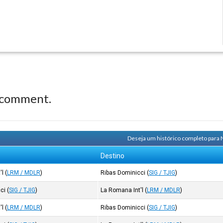
 comment.
Deseja um histórico completo para 
Destino
'l
(
LRM / MDLR
)
Ribas Dominicci
(
SIG / TJIG
)
cci
(
SIG / TJIG
)
La Romana Int'l
(
LRM / MDLR
)
'l
(
LRM / MDLR
)
Ribas Dominicci
(
SIG / TJIG
)