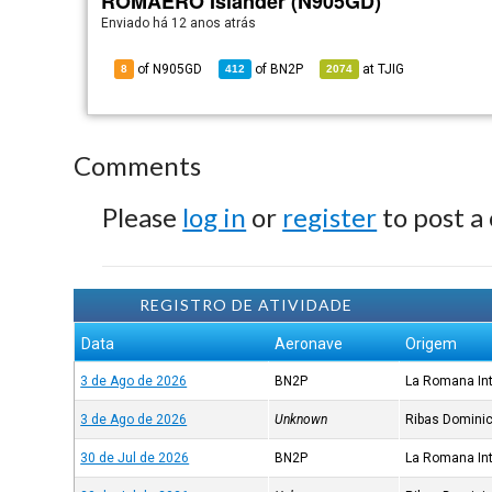
ROMAERO Islander (N905GD)
Enviado há
12 anos atrás
of N905GD
of
BN2P
at
TJIG
8
412
2074
Comments
Please
log in
or
register
to post a
REGISTRO DE ATIVIDADE
Data
Aeronave
Origem
3 de Ago de 2026
BN2P
La Romana Int
3 de Ago de 2026
Unknown
Ribas Domini
30 de Jul de 2026
BN2P
La Romana Int