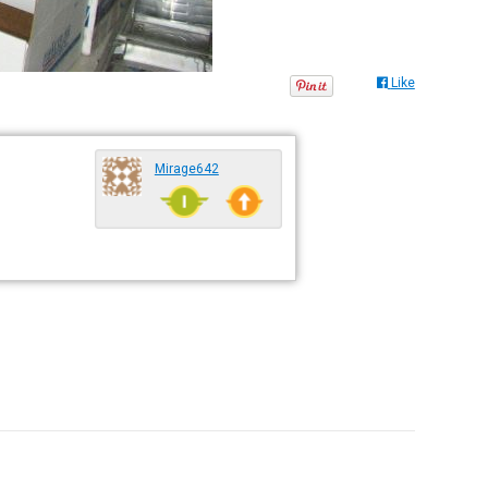
Like
Mirage642