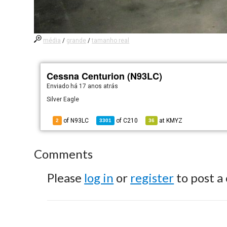
média
/
grande
/
tamanho real
Cessna Centurion (N93LC)
Enviado há
17 anos atrás
Silver Eagle
of N93LC
of
C210
at
KMYZ
2
3301
36
Comments
Please
log in
or
register
to post a