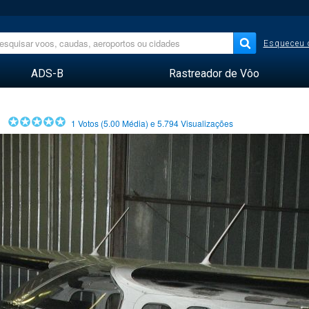
Esqueceu 
ADS-B
Rastreador de Vôo
1
Votos (
5.00
Média) e
5.794
Visualizações