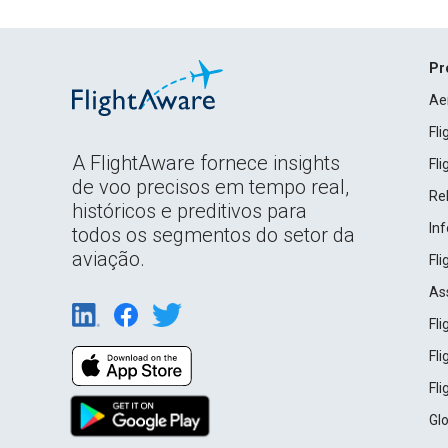
Pr
Ae
Fl
A FlightAware fornece insights
Fl
de voo precisos em tempo real,
Rel
históricos e preditivos para
In
todos os segmentos do setor da
aviação.
Fl
As
Fl
Fl
Fl
Gl