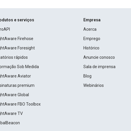
odutos e serviços
Empresa
roAPI
Acerca
ightAware Firehose
Emprego
ightAware Foresight
Histórico
atórios rápidos
Anuncie conosco
formação Sob Medida
Sala de imprensa
ightAware Aviator
Blog
sinaturas premium
Webinários
ightAware Global
ightAware FBO Toolbox
ightAware TV
obalBeacon