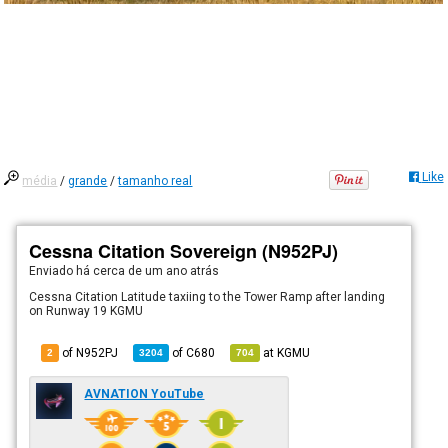
Like
média
/
grande
/
tamanho real
Cessna Citation Sovereign (N952PJ)
Enviado há
cerca de um ano atrás
Cessna Citation Latitude taxiing to the Tower Ramp after landing
on Runway 19 KGMU
of N952PJ
of
C680
at
KGMU
2
3204
704
AVNATION YouTube