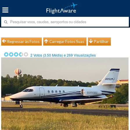
Regressar às Fotos
Carregar Fotos Suas
Partilhar
2
Votos (
3.50
Média) e
269
Visualizações