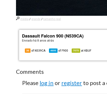
média
/
grande
/
tamanho real
Dassault Falcon 900 (N539CA)
Enviado há
8 anos atrás
of N539CA
of
F900
at
KBUF
36
4600
7075
Comments
Please
log in
or
register
to post a