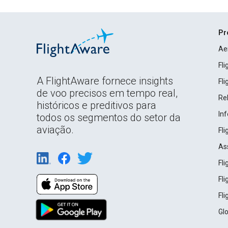
Pr
Ae
Fl
A FlightAware fornece insights
Fl
de voo precisos em tempo real,
Rel
históricos e preditivos para
In
todos os segmentos do setor da
aviação.
Fl
As
Fl
Fl
Fl
Gl