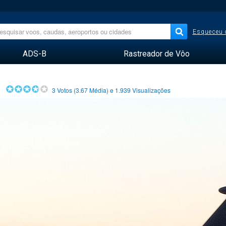
Esqueceu 
ADS-B
Rastreador de Vôo
3
Votos (
3.67
Média) e
1.939
Visualizações