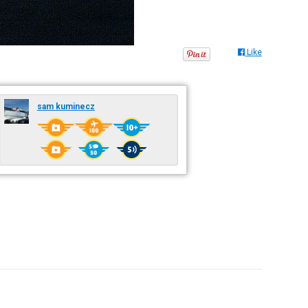
Like
sam kuminecz