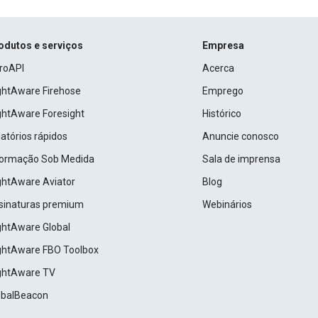
odutos e serviços
Empresa
roAPI
Acerca
ightAware Firehose
Emprego
ightAware Foresight
Histórico
atórios rápidos
Anuncie conosco
formação Sob Medida
Sala de imprensa
ightAware Aviator
Blog
sinaturas premium
Webinários
ightAware Global
ightAware FBO Toolbox
ightAware TV
obalBeacon