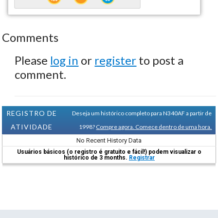
Comments
Please
log in
or
register
to post a
comment.
REGISTRO DE
Deseja um histórico completo para N340AF a partir de
ATIVIDADE
1998?
Compre agora. Comece dentro de uma hora.
No Recent History Data
Usuários básicos (o registro é gratuito e fácil!) podem visualizar o
histórico de 3 months.
Registrar