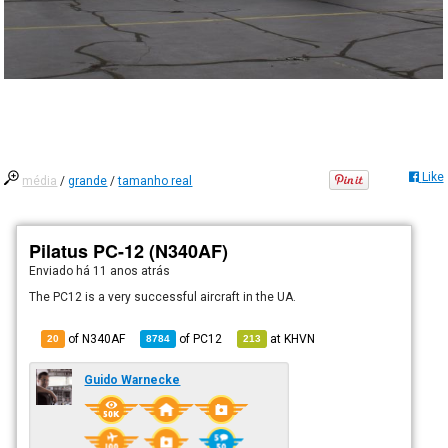
Like
média
/
grande
/
tamanho real
Pilatus PC-12 (N340AF)
Enviado há
11 anos atrás
The PC12 is a very successful aircraft in the UA.
of N340AF
of
PC12
at
KHVN
20
8784
213
Guido Warnecke