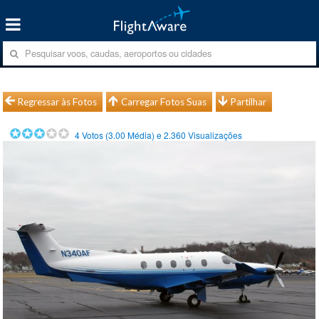
Regressar às Fotos
Carregar Fotos Suas
Partilhar
4
Votos (
3.00
Média) e
2.360
Visualizações