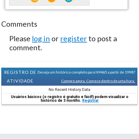
Comments
Please
log in
or
register
to post a
comment.
REGISTRO DE
Deseja um histórico completo para N9465 a partir de 1998?
ATIVIDADE
Compre agora. Comece dentro de uma hora.
No Recent History Data
Usuários básicos (o registro é gratuito e fácil!) podem visualizar o
histórico de 3 months.
Registrar