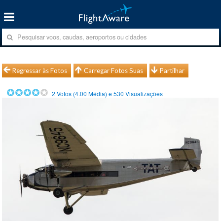
Regressar às Fotos
Carregar Fotos Suas
Partilhar
2
Votos (
4.00
Média) e
530
Visualizações