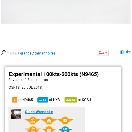
Like
média
/
grande
/
tamanho real
Experimental 100kts-200kts (N9465)
Enviado há
8 anos atrás
OSH18. 25 JUL 2018.
of N9465
of
HXB
at
KOSH
1
1752
22152
Guido Warnecke