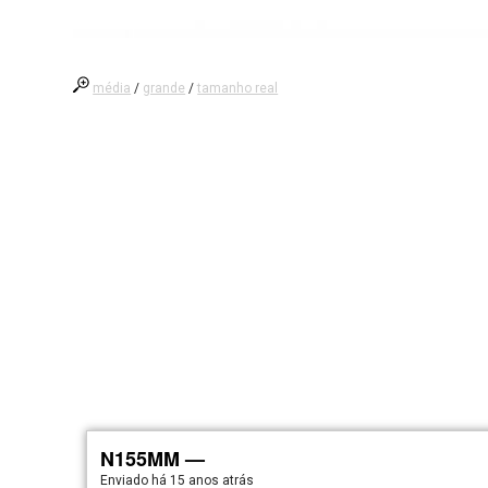
média
/
grande
/
tamanho real
N155MM —
Enviado há
15 anos atrás