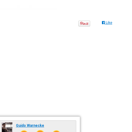
Like
Guido Warnecke