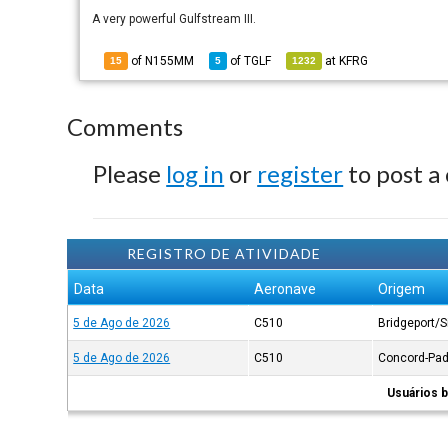
A very powerful Gulfstream III.
of N155MM
of
TGLF
at
KFRG
15
5
1232
Comments
Please
log in
or
register
to post a
REGISTRO DE ATIVIDADE
Data
Aeronave
Origem
5 de Ago de 2026
C510
Bridgeport/S
5 de Ago de 2026
C510
Concord-Pad
Usuários b