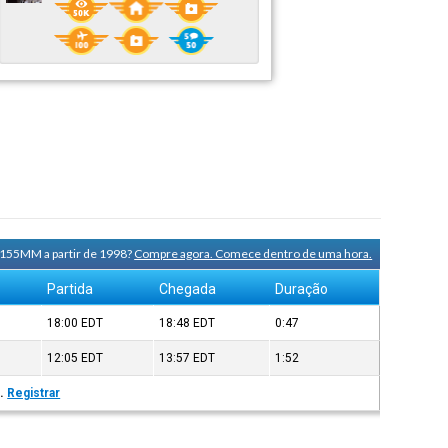
N155MM a partir de 1998?
Compre agora. Comece dentro de uma hora.
Partida
Chegada
Duração
18:00
EDT
18:48
EDT
0:47
12:05
EDT
13:57
EDT
1:52
s.
Registrar