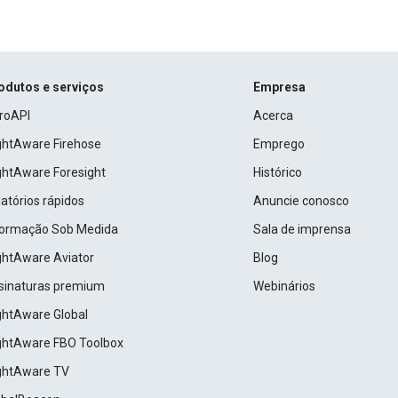
odutos e serviços
Empresa
roAPI
Acerca
ightAware Firehose
Emprego
ightAware Foresight
Histórico
atórios rápidos
Anuncie conosco
formação Sob Medida
Sala de imprensa
ightAware Aviator
Blog
sinaturas premium
Webinários
ightAware Global
ightAware FBO Toolbox
ightAware TV