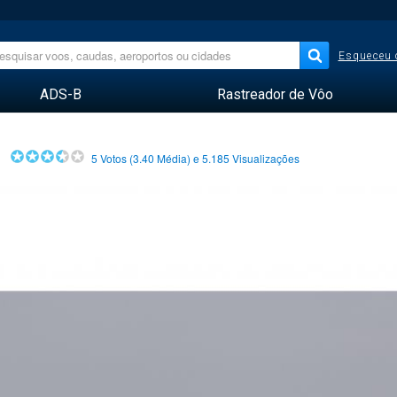
Esqueceu 
ADS-B
Rastreador de Vôo
5
Votos (
3.40
Média) e
5.185
Visualizações