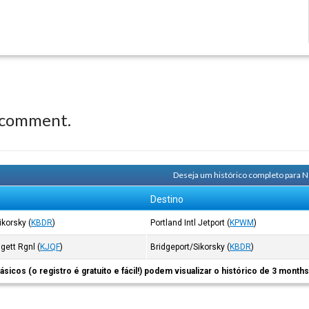
 comment.
Deseja um histórico completo para 
Destino
ikorsky
(
KBDR
)
Portland Intl Jetport
(
KPWM
)
gett Rgnl
(
KJQF
)
Bridgeport/Sikorsky
(
KBDR
)
ásicos (o registro é gratuito e fácil!) podem visualizar o histórico de 3 month