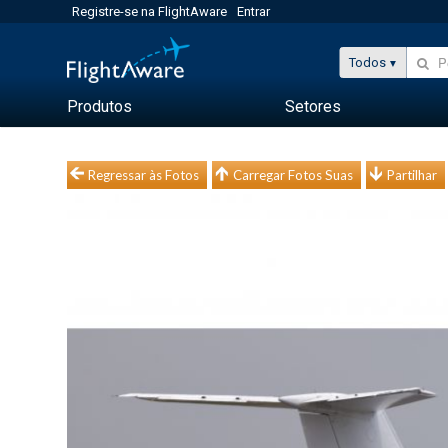
Registre-se na FlightAware
Entrar
Todos
Produtos
Setores
Regressar às Fotos
Carregar Fotos Suas
Partilhar