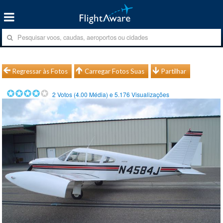
Regressar às Fotos
Carregar Fotos Suas
Partilhar
2
Votos (
4.00
Média) e
5.176
Visualizações