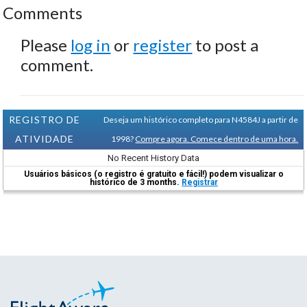
Comments
Please
log in
or
register
to post a
comment.
REGISTRO DE
Deseja um histórico completo para N4584J a partir de
ATIVIDADE
1998?
Compre agora. Comece dentro de uma hora.
No Recent History Data
Usuários básicos (o registro é gratuito e fácil!) podem visualizar o
histórico de 3 months.
Registrar