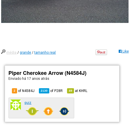
Like
média
/
grande
/
tamanho real
Piper Cherokee Arrow (N4584J)
Enviado há
17 anos atrás
of N4584J
of
P28R
at
KHRL
2
2130
49
quiz