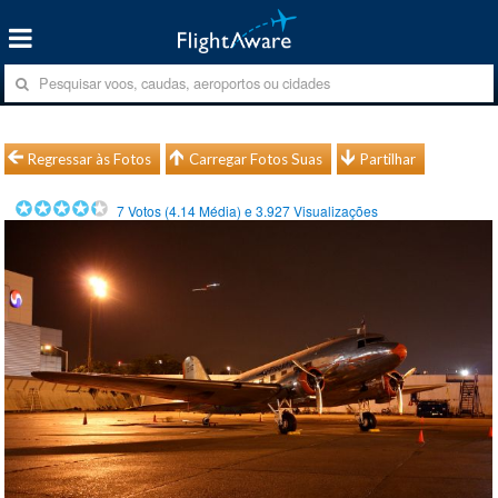
Regressar às Fotos
Carregar Fotos Suas
Partilhar
7
Votos (
4.14
Média) e
3.927
Visualizações