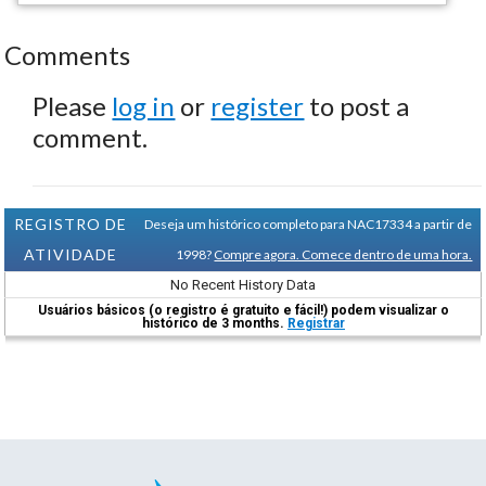
Comments
Please
log in
or
register
to post a
comment.
REGISTRO DE
Deseja um histórico completo para NAC17334 a partir de
ATIVIDADE
1998?
Compre agora. Comece dentro de uma hora.
No Recent History Data
Usuários básicos (o registro é gratuito e fácil!) podem visualizar o
histórico de 3 months.
Registrar