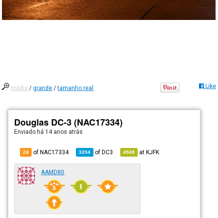
Like
média
/
grande
/
tamanho real
Douglas DC-3 (NAC17334)
Enviado há
14 anos atrás
of NAC17334
of
DC3
at
KJFK
24
3204
4948
AAMD80