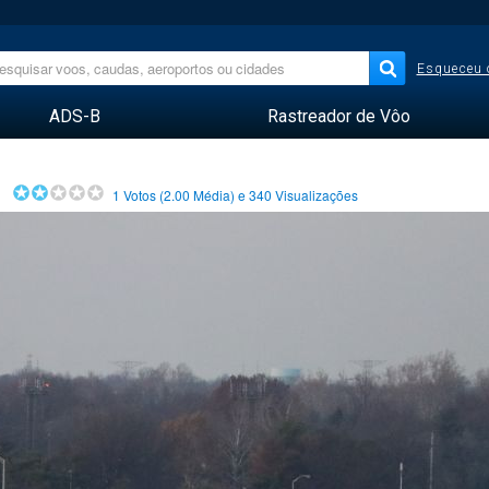
Esqueceu 
ADS-B
Rastreador de Vôo
1
Votos (
2.00
Média) e
340
Visualizações