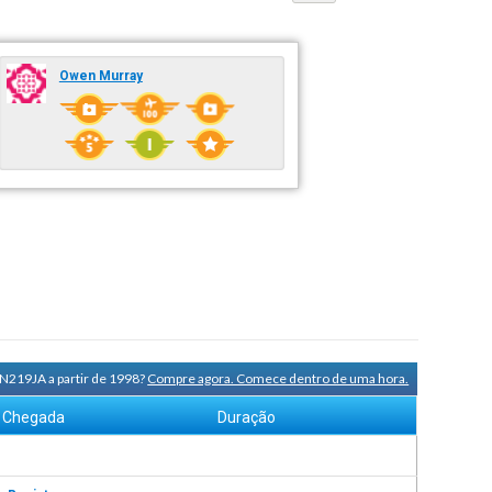
Owen Murray
 N219JA a partir de 1998?
Compre agora. Comece dentro de uma hora.
Chegada
Duração