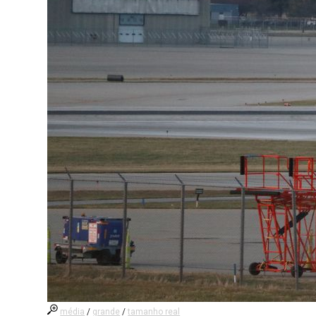
média
/
grande
/
tamanho real