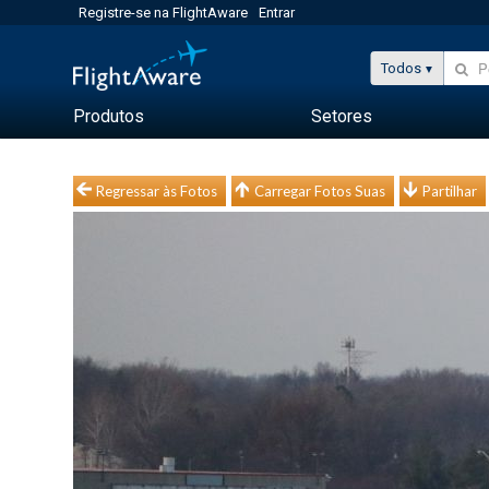
Registre-se na FlightAware
Entrar
Todos
Produtos
Setores
Regressar às Fotos
Carregar Fotos Suas
Partilhar