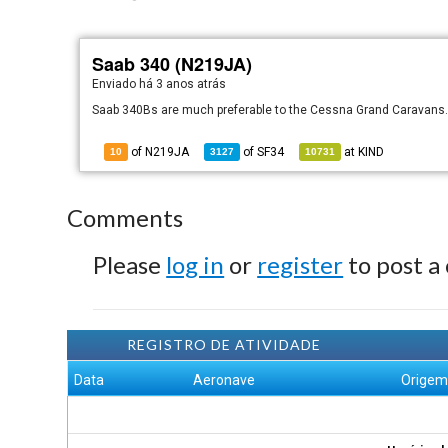
Saab 340 (N219JA)
Enviado há
3 anos atrás
Saab 340Bs are much preferable to the Cessna Grand Caravans
of N219JA
of
SF34
at
KIND
10
3127
10731
Comments
Please
log in
or
register
to post a
REGISTRO DE ATIVIDADE
Data
Aeronave
Orige