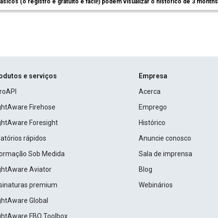
ásicos (o registro é gratuito e fácil!) podem visualizar o histórico de 3 month
odutos e serviços
Empresa
roAPI
Acerca
ightAware Firehose
Emprego
ightAware Foresight
Histórico
atórios rápidos
Anuncie conosco
formação Sob Medida
Sala de imprensa
ightAware Aviator
Blog
sinaturas premium
Webinários
ightAware Global
ightAware FBO Toolbox