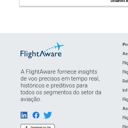
Usuários b
Pr
Ae
Fl
A FlightAware fornece insights
Fl
de voo precisos em tempo real,
Rel
históricos e preditivos para
In
todos os segmentos do setor da
aviação.
Fl
As
Fl
Fl