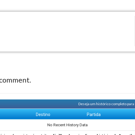
.
 comment.
Deseja um histórico completo para
m
Destino
Partida
No Recent History Data