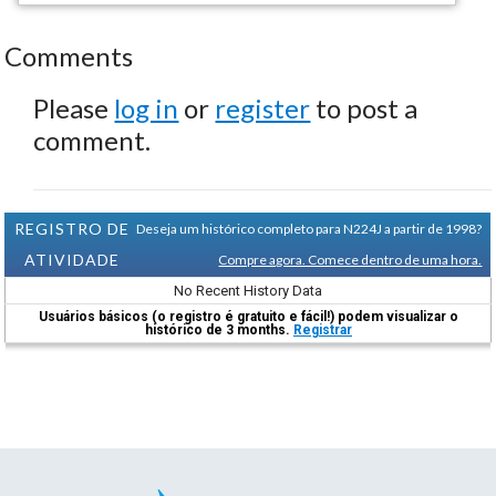
Comments
Please
log in
or
register
to post a
comment.
REGISTRO DE
Deseja um histórico completo para N224J a partir de 1998?
ATIVIDADE
Compre agora. Comece dentro de uma hora.
No Recent History Data
Usuários básicos (o registro é gratuito e fácil!) podem visualizar o
histórico de 3 months.
Registrar