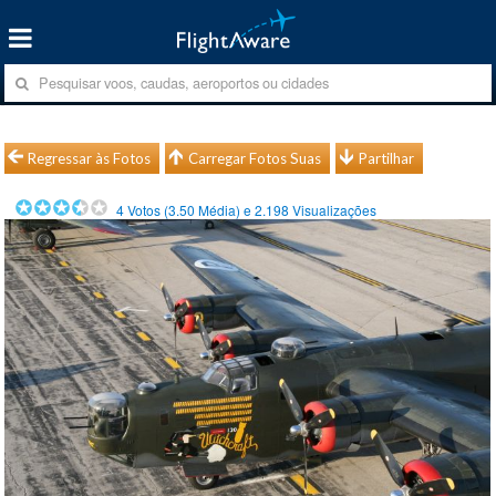
Regressar às Fotos
Carregar Fotos Suas
Partilhar
4
Votos (
3.50
Média) e
2.198
Visualizações