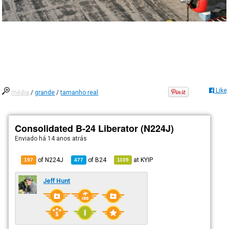
Like
média
/
grande
/
tamanho real
Consolidated B-24 Liberator (N224J)
Enviado há
14 anos atrás
of N224J
of
B24
at
KYIP
197
477
1109
Jeff Hunt