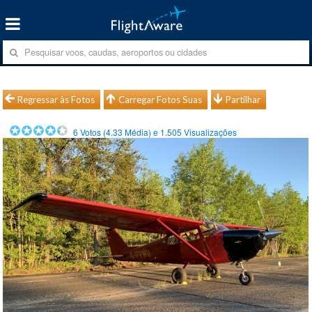
Regressar às Fotos
Carregar Fotos Suas
Partilhar
6
Votos (
4.33
Média) e
1.505
Visualizações