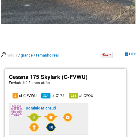
Like
média
/
grande
/
tamanho real
Cessna 175 Skylark (C-FVWU)
Enviado há
3 anos atrás
of C-FVWU
of
C175
at
CYQU
1
314
183
Dominic Michaud