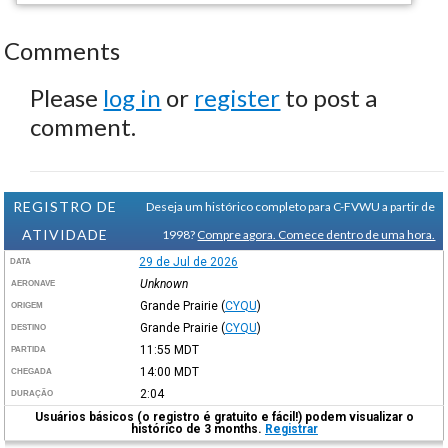
Comments
Please
log in
or
register
to post a
comment.
REGISTRO DE
Deseja um histórico completo para C-FVWU a partir de
ATIVIDADE
1998?
Compre agora. Comece dentro de uma hora.
29 de Jul de 2026
DATA
Unknown
AERONAVE
Grande Prairie
(
CYQU
)
ORIGEM
Grande Prairie
(
CYQU
)
DESTINO
11:55
MDT
PARTIDA
14:00
MDT
CHEGADA
2:04
DURAÇÃO
Usuários básicos (o registro é gratuito e fácil!) podem visualizar o
histórico de 3 months.
Registrar